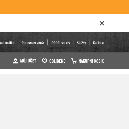
vat zásilku
Porovnání zboží
PROFI servis
Služby
Kariéra
MŮJ ÚČET
OBLÍBENÉ
NÁKUPNÍ KOŠÍK