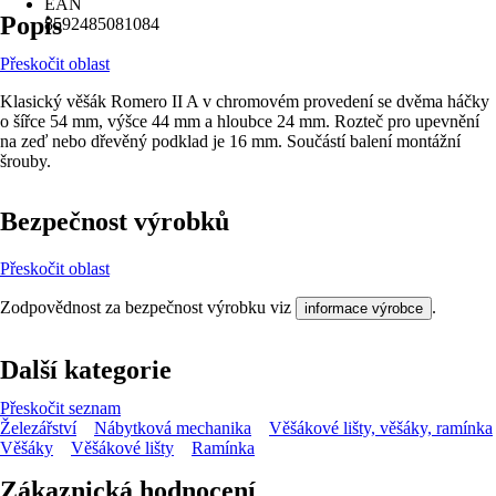
EAN
Popis
8592485081084
Přeskočit oblast
Klasický věšák Romero II A v chromovém provedení se dvěma háčky
o šířce 54 mm, výšce 44 mm a hloubce 24 mm. Rozteč pro upevnění
na zeď nebo dřevěný podklad je 16 mm. Součástí balení montážní
šrouby.
Bezpečnost výrobků
Přeskočit oblast
Zodpovědnost za bezpečnost výrobku viz
.
informace výrobce
Další kategorie
Přeskočit seznam
Železářství
Nábytková mechanika
Věšákové lišty, věšáky, ramínka
Věšáky
Věšákové lišty
Ramínka
Zákaznická hodnocení