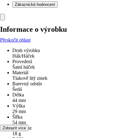
Zákaznická hodnocení
Informace o výrobku
Přeskočit oblast
Druh výrobku
Hák/Háček
Provedení
Šatní háček
Materiál
Tlakově litý zinek
Barevný odstín
Šedá
Délka
44 mm
Výška
29 mm
Šířka
54 mm
Hmotnost
Zobrazit více
18 g