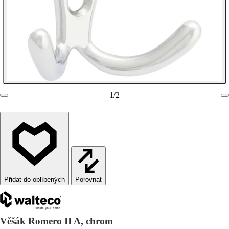
1
/
2
Porovnat
Věšák Romero II A, chrom