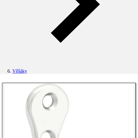
Věšáky