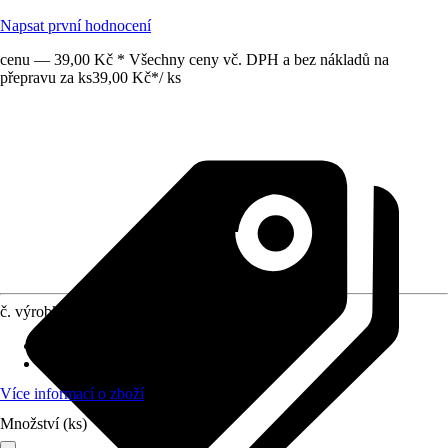
Napsat první hodnocení
cenu — 39,00 Kč * Všechny ceny vč. DPH a bez nákladů na
přepravu za ks
39,00 Kč
*
/
ks
č. výrobku
12738442
Provedení
:
Šatní háček
Materiál
:
Tlakově litý zinek
Více informací o zboží
Množství (ks)