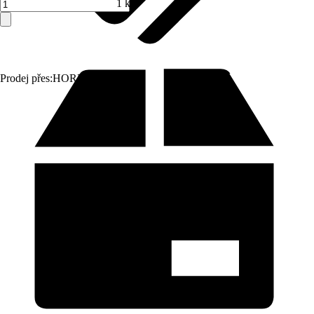
1 ks
Prodej přes:
HORNBACH