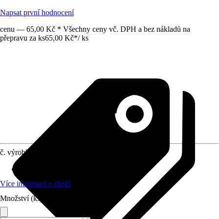
Napsat první hodnocení
cenu — 65,00 Kč * Všechny ceny vč. DPH a bez nákladů na
přepravu za ks
65,00 Kč
*
/
ks
č. výrobku
10141566
Materiál
:
Kov
Více informací o zboží
Množství (ks)