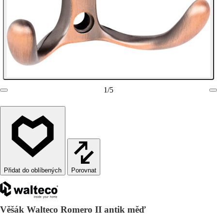
1
/
5
Porovnat
Věšák Walteco Romero II antik měď