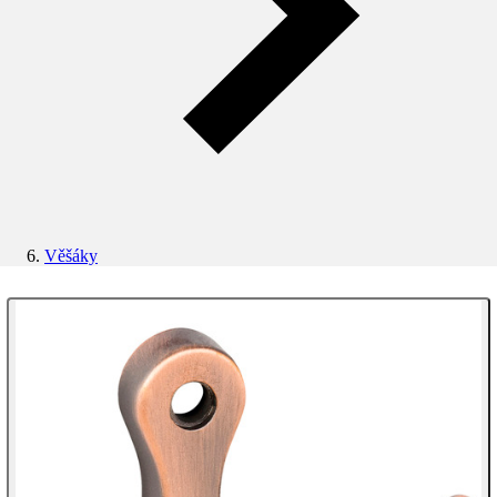
Věšáky