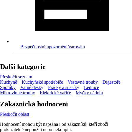
Bezpečnostní upozornění/varování
Další kategorie
Přeskočit seznam
Kuchyně
Kuchyňské spotřebiče
Vestavné trouby
Digestoře
Sporáky
Varné desky
Pračky a sušičky
Lednice
Mikrovlnné trouby
Elektrické vařiče
Myčky nádobí
Zákaznická hodnocení
Přeskočit oblast
Hodnocení mohou být napsána i od zákazníků, kteří zboží
prokazatelně nepoužili nebo nekoupili.