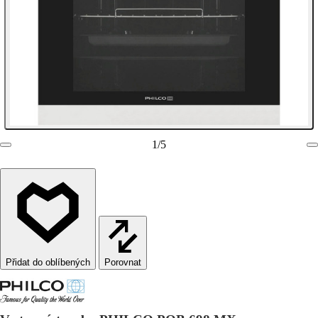
1
/
5
Porovnat