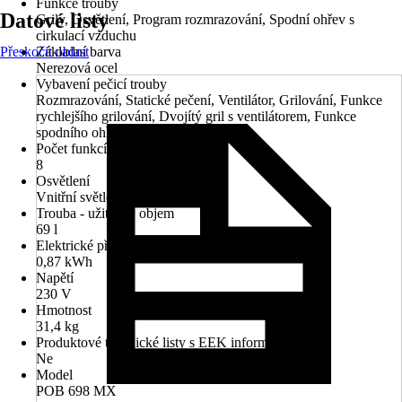
Funkce trouby
Datové listy
Grily, Osvětlení, Program rozmrazování, Spodní ohřev s
cirkulací vzduchu
Přeskočit oblast
Základní barva
Nerezová ocel
Vybavení pečicí trouby
Rozmrazování, Statické pečení, Ventilátor, Grilování, Funkce
rychlejšího grilování, Dvojítý gril s ventilátorem, Funkce
spodního ohřevu a ventilátoru
Počet funkcí trouby
8
Osvětlení
Vnitřní světlo
Trouba - užitečný objem
69 l
Elektrické připojení
0,87 kWh
Napětí
230 V
Hmotnost
31,4 kg
Produktové technické listy s EEK informacemi
Ne
Model
POB 698 MX