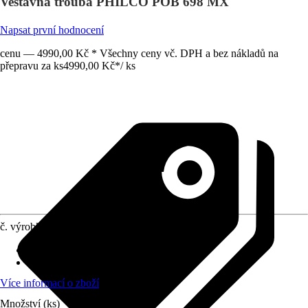
Vestavná trouba PHILCO POB 698 MX
Napsat první hodnocení
cenu — 4990,00 Kč * Všechny ceny vč. DPH a bez nákladů na
přepravu za ks
4990,00 Kč
*
/
ks
č. výrobku
10548619
Počet funkcí trouby
:
8
Obsluha
:
Otočné knoflíky
Více informací o zboží
Množství (ks)