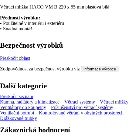
Větrací mřížka HACO VM B 220 x 55 mm plastová bílá
Přednosti výrobku:
• Použitelné v interiéru i exteriéru
• Snadná montáž
Bezpečnost výrobků
Přeskočit oblast
Zodpovědnost za bezpečnost výrobku viz
.
informace výrobce
Další kategorie
Přeskočit seznam
Kamna, radiátory a klimatizace
Větrací systémy
Větrací mřížky
Ventilátory do koupelny
Příslušenství pro větrací systémy
Ventilační potrubí
Kontrolované větrání v obytných prostorech
Drážkované trubky
Zákaznická hodnocení