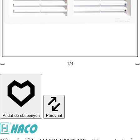
1
/
3
Porovnat