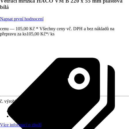
Větrací mřížka HACO VM B 220 x 55 mm plastová
bílá
Napsat první hodnocení
cenu — 105,00 Kč * Všechny ceny vč. DPH a bez nákladů na
přepravu za ks
105,00 Kč
*
/
ks
č. výrobku
6152838
Materiál
:
Plast
Oblast použití
:
Interiér, Vnější stěna
Více informací o zboží