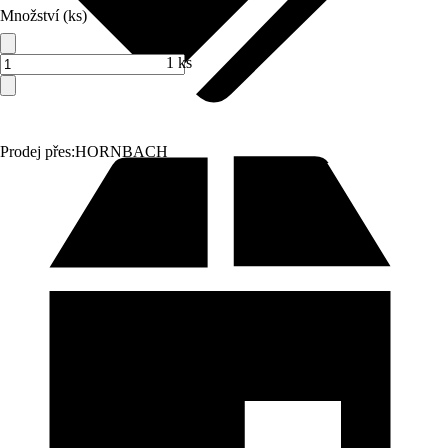
Množství (ks)
1 ks
Prodej přes:
HORNBACH