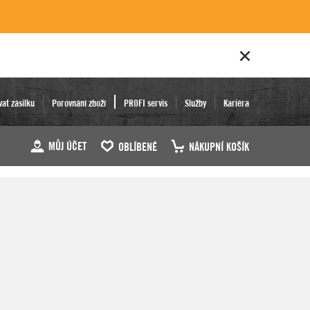
vat zásilku
Porovnání zboží
PROFI servis
Služby
Kariéra
MŮJ ÚČET
OBLÍBENÉ
NÁKUPNÍ KOŠÍK