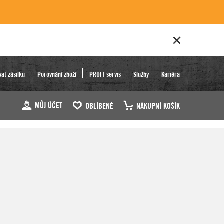
vat zásilku
Porovnání zboží
PROFI servis
Služby
Kariéra
MŮJ ÚČET
OBLÍBENÉ
NÁKUPNÍ KOŠÍK