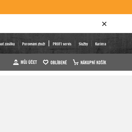
vat zásilku
Porovnání zboží
PROFI servis
Služby
Kariéra
MŮJ ÚČET
OBLÍBENÉ
NÁKUPNÍ KOŠÍK