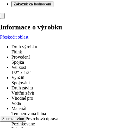
Zákaznická hodnocení
Informace o výrobku
Přeskočit oblast
Druh výrobku
Fitink
Provedení
Spojka
Velikost
1/2" x 1/2"
Využití
Spojování
Druh závitu
Vnitřní závit
Vhodné pro
Voda
Materiál
Temperovaná litina
Povrch/Povrchová úprava
Zobrazit více
Pozinkované