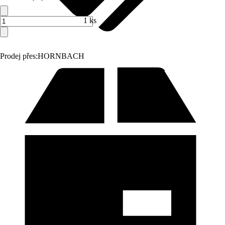
1 ks
Prodej přes:
HORNBACH