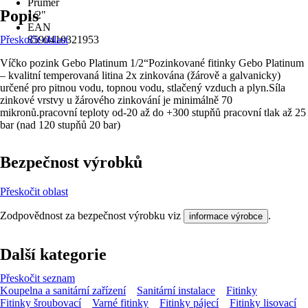
Průměr
Popis
1/2"
EAN
Přeskočit oblast
8590410321953
Víčko pozink Gebo Platinum 1/2“Pozinkované fitinky Gebo Platinum
– kvalitní temperovaná litina 2x zinkována (žárově a galvanicky)
určené pro pitnou vodu, topnou vodu, stlačený vzduch a plyn.Síla
zinkové vrstvy u žárového zinkování je minimálně 70
mikronů.pracovní teploty od-20 až do +300 stupňů pracovní tlak až 25
bar (nad 120 stupňů 20 bar)
Bezpečnost výrobků
Přeskočit oblast
Zodpovědnost za bezpečnost výrobku viz
.
informace výrobce
Další kategorie
Přeskočit seznam
Koupelna a sanitární zařízení
Sanitární instalace
Fitinky
Fitinky šroubovací
Varné fitinky
Fitinky pájecí
Fitinky lisovací