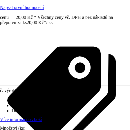
Napsat první hodnocení
cenu — 20,00 Kč * Všechny ceny vč. DPH a bez nákladů na
přepravu za ks
20,00 Kč
*
/
ks
č. výrobku
10334024
Velikost
:
1/2" x 1/2"
Využití
:
Spojování
Druh závitu
:
Vnitřní závit
Více informací o zboží
Množství (ks)