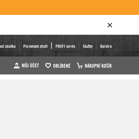
vat zásilku
Porovnání zboží
PROFI servis
Služby
Kariéra
MŮJ ÚČET
OBLÍBENÉ
NÁKUPNÍ KOŠÍK