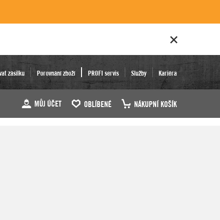
vat zásilku
Porovnání zboží
PROFI servis
Služby
Kariéra
MŮJ ÚČET
OBLÍBENÉ
NÁKUPNÍ KOŠÍK