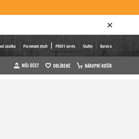
vat zásilku
Porovnání zboží
PROFI servis
Služby
Kariéra
MŮJ ÚČET
OBLÍBENÉ
NÁKUPNÍ KOŠÍK