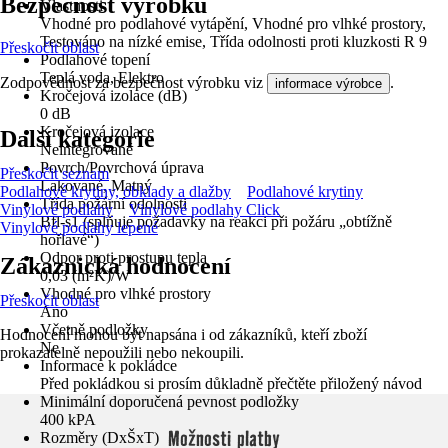
Bezpečnost výrobků
Vlastnosti
Vhodné pro podlahové vytápění, Vhodné pro vlhké prostory,
Testováno na nízké emise, Třída odolnosti proti kluzkosti R 9
Přeskočit oblast
Podlahové topení
Teplá voda, Elektro
Zodpovědnost za bezpečnost výrobku viz
.
informace výrobce
Kročejová izolace (dB)
0 dB
Kročejová izolace
Další kategorie
Neintegrované
Povrch/Povrchová úprava
Přeskočit seznam
Lakované, Matný
Podlahové krytiny, obklady a dlažby
Podlahové krytiny
Třída požární odolnosti
Vinylové podlahy
Vinylové podlahy Click
Bfl-s1 (splňuje požadavky na reakci při požáru „obtížně
Vinylové podlahy lepené
hořlavé“)
Odpor proti prostupu tepla
Zákaznická hodnocení
0,03 (m²K)/W
Vhodné pro vlhké prostory
Přeskočit oblast
Ano
Včetně podložky
Hodnocení mohou být napsána i od zákazníků, kteří zboží
Ne
prokazatelně nepoužili nebo nekoupili.
Informace k pokládce
Před pokládkou si prosím důkladně přečtěte přiložený návod
Minimální doporučená pevnost podložky
400 kPA
Možnosti platby
Rozměry (DxŠxT)