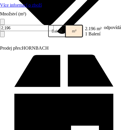
Více informací o zboží
Množství (m²)
odpovídá
2.196 m²
Balení
m²
1 Balení
Prodej přes:
HORNBACH