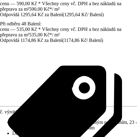
cenu — 590,00 Kč * Všechny ceny vč. DPH a bez nákladů na
přepravu za m²
590,00 Kč
*
/
m²
Odpovídá 1295,64 Kč za Balení
(
1295,64 Kč
/
Balení
)
Při odběru 48 Balení:
cenu — 535,00 Kč * Všechny ceny vč. DPH a bez nákladů na
přepravu za m²
535,00 Kč
*
/
m²
Odpovídá 1174,86 Kč za Balení
(
1174,86 Kč
/
Balení
)
č. výrobku
10517253
Třída zátěže
:
32 - Komerční prostory s běžným používáním, 23 -
Obytné prostory s intenzivním používáním
Dekor / vzor
:
Lamela landhaus