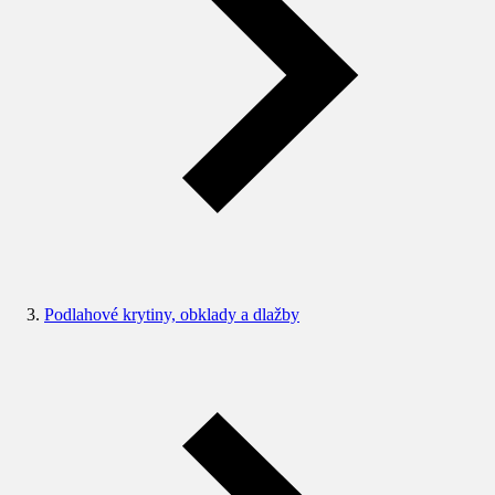
Podlahové krytiny, obklady a dlažby