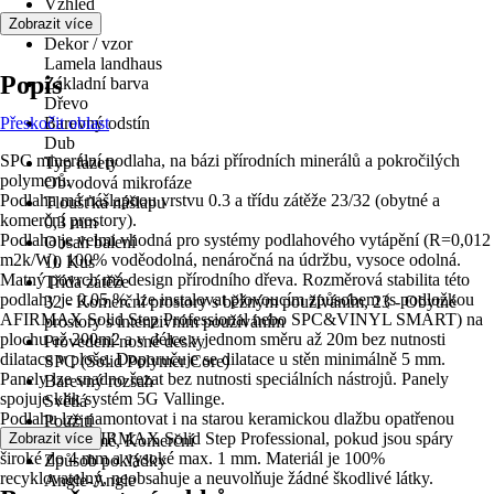
Vzhled
Dřevo
Zobrazit více
Dekor / vzor
Lamela landhaus
Popis
Základní barva
Dřevo
Přeskočit oblast
Barevný odstín
Dub
SPC minerální podlaha, na bázi přírodních minerálů a pokročilých
Typ fazety
polymerů.
Obvodová mikrofáze
Podlaha má nášlapnou vrstvu 0.3 a třídu zátěže 23/32 (obytné a
Tloušťka nášlapu
komerční prostory).
0,3 mm
Podlaha je velmi vhodná pro systémy podlahového vytápění (R=0,012
Obsah balení
m2k/W), 100% voděodolná, nenáročná na údržbu, vysoce odolná.
10 Kus
Matný povrch má design přírodního dřeva. Rozměrová stabilita této
Třída zátěže
podlahy je 0,05 %, lze instalovat plovoucím způsobem (s podložkou
32 - Komerční prostory s běžným používáním, 23 - Obytné
AFIRMAX Solid Step Professional nebo SPC&VINYL SMART) na
prostory s intenzivním používáním
plochu až 200m2 a v délce v jednom směru až 20m bez nutnosti
Provedení nosné desky
dilatace v ploše. Doporučuje se dilatace u stěn minimálně 5 mm.
SPC (Solid Polymer Core)
Panely lze snadno řezat bez nutnosti speciálních nástrojů. Panely
Barevný rozsah
spojuje klik systém 5G Vallinge.
Světlá
Podlahu lze namontovat i na starou keramickou dlažbu opatřenou
Použití
podložkou AFIRMAX Solid Step Professional, pokud jsou spáry
Zobrazit více
Soukromé, Komerční
široké do 4 mm a vysoké max. 1 mm. Materiál je 100%
Způsob pokládky
recyklovatelný, neobsahuje a neuvolňuje žádné škodlivé látky.
Angle-Angle