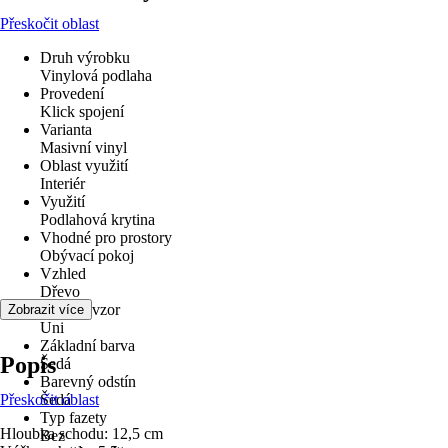
Přeskočit oblast
Druh výrobku
Vinylová podlaha
Provedení
Klick spojení
Varianta
Masivní vinyl
Oblast využití
Interiér
Využití
Podlahová krytina
Vhodné pro prostory
Obývací pokoj
Vzhled
Dřevo
Dekor / vzor
Zobrazit více
Uni
Základní barva
Popis
Šedá
Barevný odstín
Přeskočit oblast
Šedá
Typ fazety
Hloubka schodu: 12,5 cm
Bez