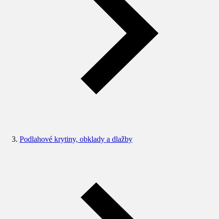
Podlahové krytiny, obklady a dlažby