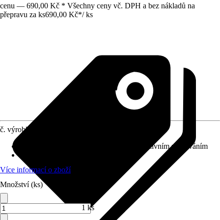
cenu — 690,00 Kč * Všechny ceny vč. DPH a bez nákladů na
přepravu za ks
690,00 Kč
*
/
ks
č. výrobku
10613450
Třída zátěže
:
23 - Obytné prostory s intenzivním používáním
Dekor / vzor
:
Uni
Více informací o zboží
Množství (ks)
1 ks