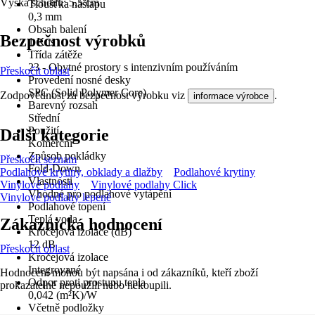
Výška schodu: 5,5 cm
Tloušťka nášlapu
0,3 mm
Obsah balení
Bezpečnost výrobků
1 Kus
Třída zátěže
23 - Obytné prostory s intenzivním používáním
Přeskočit oblast
Provedení nosné desky
SPC (Solid Polymer Core)
Zodpovědnost za bezpečnost výrobku viz
.
informace výrobce
Barevný rozsah
Střední
Použití
Další kategorie
Komerční
Způsob pokládky
Přeskočit seznam
Fold-Down
Podlahové krytiny, obklady a dlažby
Podlahové krytiny
Vlastnosti
Vinylové podlahy
Vinylové podlahy Click
Vhodné pro podlahové vytápění
Vinylové podlahy lepené
Podlahové topení
Teplá voda
Zákaznická hodnocení
Kročejová izolace (dB)
12 dB
Přeskočit oblast
Kročejová izolace
Integrované
Hodnocení mohou být napsána i od zákazníků, kteří zboží
Odpor proti prostupu tepla
prokazatelně nepoužili nebo nekoupili.
0,042 (m²K)/W
Včetně podložky