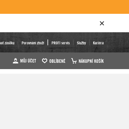
vat zásilku
Porovnání zboží
PROFI servis
Služby
Kariéra
MŮJ ÚČET
OBLÍBENÉ
NÁKUPNÍ KOŠÍK