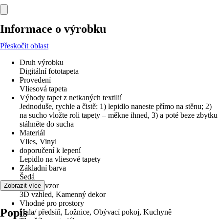
Informace o výrobku
Přeskočit oblast
Druh výrobku
Digitální fototapeta
Provedení
Vliesová tapeta
Výhody tapet z netkaných textilií
Jednoduše, rychle a čistě: 1) lepidlo naneste přímo na stěnu; 2)
na sucho vložte roli tapety – měkne ihned, 3) a poté beze zbytku
stáhněte do sucha
Materiál
Vlies, Vinyl
doporučení k lepení
Lepidlo na vliesové tapety
Základní barva
Šedá
Dekor / vzor
Zobrazit více
3D vzhled, Kamenný dekor
Vhodné pro prostory
Popis
Hala/ předsíň, Ložnice, Obývací pokoj, Kuchyně