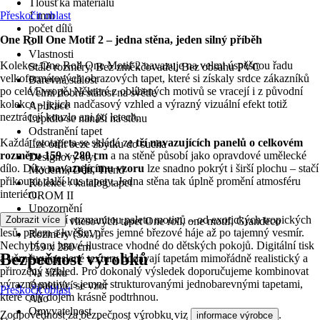
Tloušťka materiálu
Přeskočit oblast
1 mm
počet dílů
One Roll One Motif 2 – jedna stěna, jeden silný příběh
3
Vlastnosti
Kolekce One Roll One Motif 2 navazuje na velmi úspěšnou řadu
Stálé rozměry, Bez změkčovadel, Bez obsahu PVC
velkoformátových obrazových tapet, které si získaly srdce zákazníků
Barevná stálost
po celé Evropě. Některé z oblíbených motivů se vracejí i z původní
Velmi dobrá stálost na světle
kolekce – jejich nadčasový vzhled a výrazný vizuální efekt totiž
Aplikace
neztrácejí kouzlo ani po letech.
Lepidlo se nanáší na stěnu
Odstranění tapet
Každá fototapeta se skládá ze
tří navazujících panelů o celkovém
Lze otřít beze zbytku do sucha
rozměru 159 × 280 cm
a na stěně působí jako opravdové umělecké
Designový styl
dílo. Díky
navazujícímu vzoru
lze snadno pokrýt i širší plochu – stačí
Moderní, Děti, Trend
přikoupit další kus tapety. Jedna stěna tak úplně promění atmosféru
Kolekce / katalog tapet
interiéru.
OROM II
Upozornění
Kolekce nabízí rozmanitou paletu motivů – od exotických tropických
Zobrazit více
Kolekce vliesových tapet One roll, one motif, Grandeco
lesů, palem a květin, přes jemné březové háje až po tajemný vesmír.
Rozměry (ŠxV)
Nechybí ani hravé ilustrace vhodné do dětských pokojů. Digitální tisk
159 x 280 cm
Bezpečnost výrobků
a věrně vykreslené textury dodávají tapetám mimořádně realistický a
Formát
přirozený vzhled. Pro dokonalý výsledek doporučujeme kombinovat
Na šířku
výrazné motivy s jemně strukturovanými jednobarevnými tapetami,
Opakující se vzor
Přeskočit oblast
které celý dojem krásně podtrhnou.
Ano
Omyvatelnost
Zodpovědnost za bezpečnost výrobku viz
.
informace výrobce