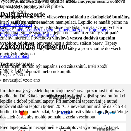
Vyberte si motiv, který vás chytí za srdce, a dopřejte svému domovu
Vysoce omyvatelná, Vysoce odolná proti drhnutí
tapetu, která bude vyprávět příběh.
Kód výrobku
A42301
Další kategorie
Tapety jsou vyrobeny na
vliesovém podkladu z ekologické buničiny,
EAN
který zajišťuje velmi snadnou manipulaci. Lepidlo se nanáší přímo na
5411012446789
Přeskočit seznam
stěnu, jednotlivé díly se jednoduše přikládají a instalace je rychlá a
Barvy, tapety a obložení stěn
Tapety na zeď
Fototapety
přehledná. Stejně snadné je i jejich odstranění ze stěny v případě
Obrazové tapety - digitální tisk
změny interiéru. Povrchová
vinylová vrstva dodává tapetám
vysokou odolnost,
omyvatelnost a dobrou stálost barev. Tapety
Zákaznická hodnocení
neobsahují ftaláty
ani jiné škodlivé látky a jsou vhodné do všech
obytných místností.
Přeskočit oblast
Technické údaje:
Hodnocení mohou být napsána i od zákazníků, kteří zboží
• šířka: 159 cm
prokazatelně nepoužili nebo nekoupili.
• výška: 280 cm
• navazující vzor: ano
Pro dokonalý výsledek doporučujeme věnovat pozornost i přípravě
Možnosti platby
podkladu. Důležitá je
penetrace stěny,
která zajistí správnou funkci
lepidla a dobré přilnutí tapety. Při samotném tapetování je nutné
udržovat stálou teplotu kolem 20 °C a nevětrat minimálně dalších 48
hodin, i když se může zdát, že je v místnosti vlhko. Lepidlo potřebuje
dostatek času, aby mohlo pomalu a zcela vyschnout.
Před tapetováním nezapomeňte zkontrolovat výrobní šarže tapet.