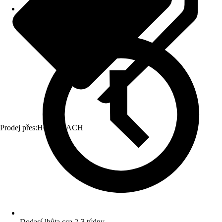
Prodej přes:
HORNBACH
Dodací lhůta cca 2-3 týdny