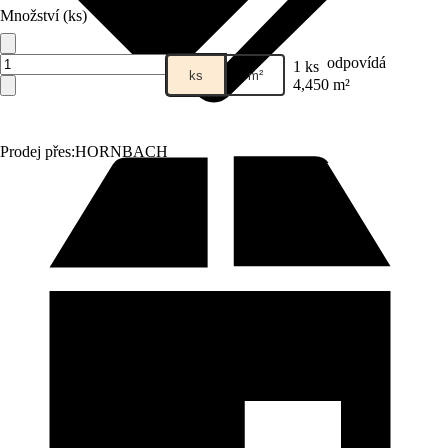
Množství (ks)
odpovídá
1 ks
ks
m²
4,450 m²
Prodej přes:
HORNBACH