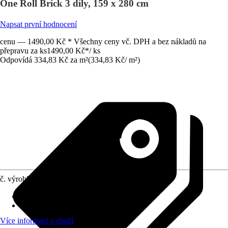
One Roll Brick 3 díly, 159 x 280 cm
Napsat první hodnocení
cenu — 1490,00 Kč * Všechny ceny vč. DPH a bez nákladů na
přepravu za ks
1490,00 Kč
*
/
ks
Odpovídá 334,83 Kč za m²
(
334,83 Kč
/
m²
)
č. výrobku
10585158
počet dílů
:
3
Rozměry (ŠxV)
:
159 x 280 cm
Více informací o zboží