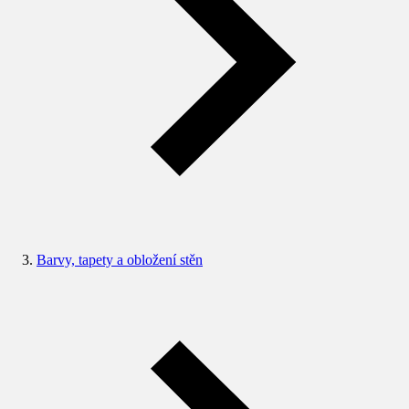
Barvy, tapety a obložení stěn