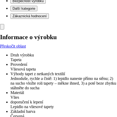
Bezpečnost výrobků
Další kategorie
Zákaznická hodnocení
Informace o výrobku
Přeskočit oblast
Druh výrobku
Tapeta
Provedení
Vliesová tapeta
Výhody tapet z netkaných textilií
Jednoduše, rychle a čistě: 1) lepidlo naneste přímo na stěnu; 2)
na sucho vložte roli tapety – měkne ihned, 3) a poté beze zbytku
stáhněte do sucha
Materiál
Vlies
doporučení k lepení
Lepidlo na vliesové tapety
Základní barva
Červená