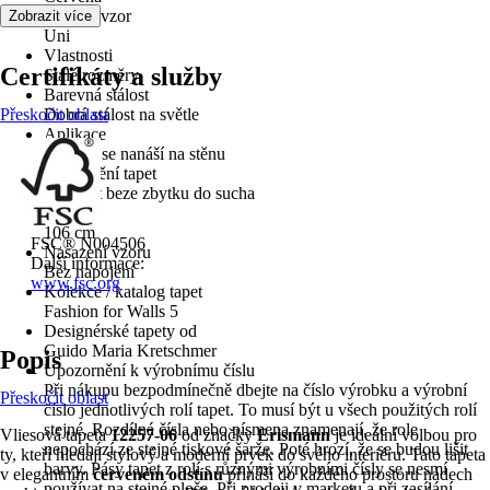
Dekor / vzor
Zobrazit více
Uni
Vlastnosti
Certifikáty a služby
Stálé rozměry
Barevná stálost
Přeskočit oblast
Dobrá stálost na světle
Aplikace
Lepidlo se nanáší na stěnu
Odstranění tapet
Lze otřít beze zbytku do sucha
Šířka
106 cm
FSC® N004506
Nasazení vzoru
Další informace:
Bez napojení
www.fsc.org
Kolekce / katalog tapet
Fashion for Walls 5
Designérské tapety od
Guido Maria Kretschmer
Popis
Upozornění k výrobnímu číslu
Při nákupu bezpodmínečně dbejte na číslo výrobku a výrobní
Přeskočit oblast
číslo jednotlivých rolí tapet. To musí být u všech použitých rolí
stejné. Rozdílná čísla nebo písmena znamenají, že role
Vliesová tapeta
12257-06
od značky
Erismann
je ideální volbou pro
nepochází ze stejné tiskové šarže. Poté hrozí, že se budou lišit
ty, kteří hledají stylový a moderní prvek do svého interiéru. Tato tapeta
barvy. Pásy tapet z rolí s různými výrobními čísly se nesmí
v elegantním
červeném odstínu
přináší do každého prostoru nádech
používat na stejné ploše. Při prodeji v marketu a při zasílání