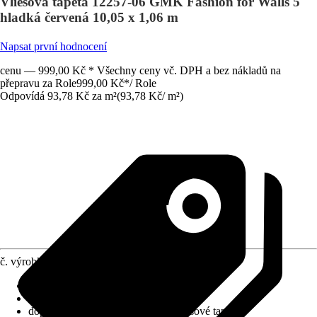
Vliesová tapeta 12257-06 GMK Fashion for Walls 5
hladká červená 10,05 x 1,06 m
Napsat první hodnocení
cenu — 999,00 Kč * Všechny ceny vč. DPH a bez nákladů na
přepravu za Role
999,00 Kč
*
/
Role
Odpovídá 93,78 Kč za m²
(
93,78 Kč
/
m²
)
č. výrobku
12583093
Nasazení vzoru
:
Bez napojení
Rozměry (ŠxV)
:
106 x 1005 cm
doporučení k lepení
:
Lepidlo na vliesové tapety