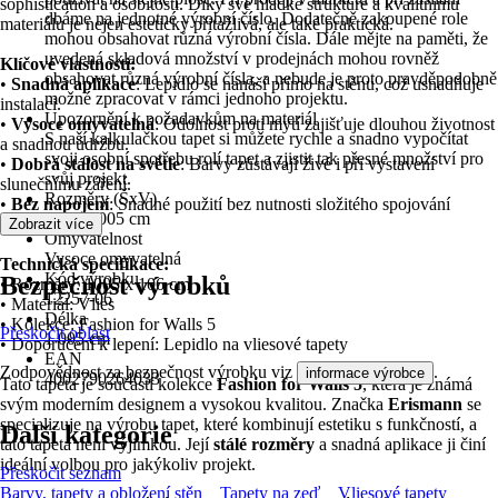
sophistication a osobitosti. Díky své hladké struktuře a kvalitnímu
dbáme na jednotné výrobní číslo. Dodatečně zakoupené role
materiálu je nejen esteticky přitažlivá, ale také praktická.
mohou obsahovat různá výrobní čísla. Dále mějte na paměti, že
uvedená skladová množství v prodejnách mohou rovněž
Klíčové vlastnosti:
obsahovat různá výrobní čísla, a nebude je proto pravděpodobně
•
Snadná aplikace
: Lepidlo se nanáší přímo na stěnu, což usnadňuje
možné zpracovat v rámci jednoho projektu.
instalaci.
Upozornění k požadavkům na materiál
•
Vysoce omyvatelná
: Odolnost proti mytí zajišťuje dlouhou životnost
S naší kalkulačkou tapet si můžete rychle a snadno vypočítat
a snadnou údržbu.
svoji osobní spotřebu rolí tapet a zjistit tak přesné množství pro
•
Dobrá stálost na světle
: Barvy zůstávají živé i při vystavení
svůj projekt.
slunečnímu záření.
Rozměry (ŠxV)
•
Bez napojení
: Snadné použití bez nutnosti složitého spojování
106 x 1005 cm
vzorů.
Zobrazit více
Omyvatelnost
Vysoce omyvatelná
Technická specifikace:
Kód výrobku
Bezpečnost výrobků
• Rozměry: 1005 x 106 cm
12257-06
• Materiál: Vlies
Délka
• Kolekce: Fashion for Walls 5
Přeskočit oblast
1 005 cm
• Doporučení k lepení: Lepidlo na vliesové tapety
EAN
Zodpovědnost za bezpečnost výrobku viz
.
informace výrobce
4002790264033
Tato tapeta je součástí kolekce
Fashion for Walls 5
, která je známá
svým moderním designem a vysokou kvalitou. Značka
Erismann
se
specializuje na výrobu tapet, které kombinují estetiku s funkčností, a
Další kategorie
tato tapeta není výjimkou. Její
stálé rozměry
a snadná aplikace ji činí
ideální volbou pro jakýkoliv projekt.
Přeskočit seznam
Barvy, tapety a obložení stěn
Tapety na zeď
Vliesové tapety