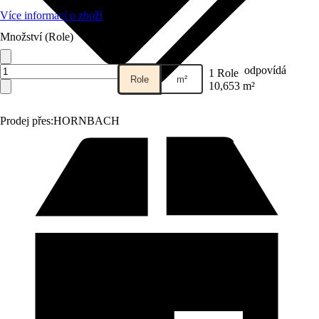
Více informací o zboží
Množství (Role)
odpovídá
1 Role
Role
m²
10,653 m²
Prodej přes:
HORNBACH