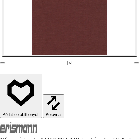
1
/
4
Porovnat