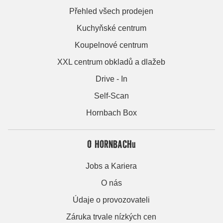
Přehled všech prodejen
Kuchyňské centrum
Koupelnové centrum
XXL centrum obkladů a dlažeb
Drive - In
Self-Scan
Hornbach Box
O HORNBACHu
Jobs a Kariera
O nás
Údaje o provozovateli
Záruka trvale nízkých cen