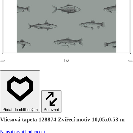
1
/
2
Porovnat
Vliesová tapeta 128874 Zvířecí motiv 10,05x0,53 m
Napsat první hodnocení