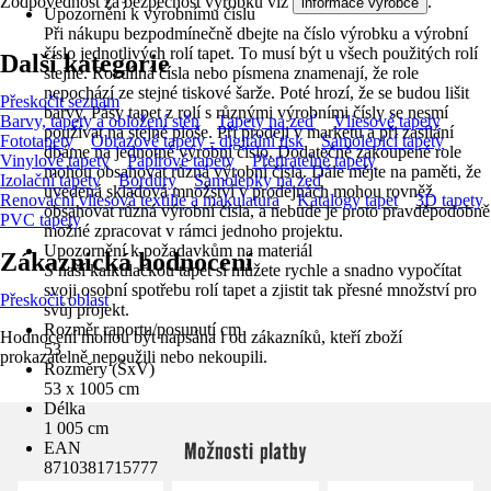
Zodpovědnost za bezpečnost výrobku viz
.
informace výrobce
Upozornění k výrobnímu číslu
Při nákupu bezpodmínečně dbejte na číslo výrobku a výrobní
číslo jednotlivých rolí tapet. To musí být u všech použitých rolí
Další kategorie
stejné. Rozdílná čísla nebo písmena znamenají, že role
nepochází ze stejné tiskové šarže. Poté hrozí, že se budou lišit
Přeskočit seznam
barvy. Pásy tapet z rolí s různými výrobními čísly se nesmí
Barvy, tapety a obložení stěn
Tapety na zeď
Vliesové tapety
používat na stejné ploše. Při prodeji v marketu a při zasílání
Fototapety
Obrazové tapety - digitální tisk
Samolepicí tapety
dbáme na jednotné výrobní číslo. Dodatečně zakoupené role
Vinylové tapety
Papírové tapety
Přetiratelné tapety
mohou obsahovat různá výrobní čísla. Dále mějte na paměti, že
Izolační tapety
Bordury
Samolepky na zeď
uvedená skladová množství v prodejnách mohou rovněž
Renovační vliesová textilie a makulatura
Katalogy tapet
3D tapety
obsahovat různá výrobní čísla, a nebude je proto pravděpodobně
PVC tapety
možné zpracovat v rámci jednoho projektu.
Upozornění k požadavkům na materiál
Zákaznická hodnocení
S naší kalkulačkou tapet si můžete rychle a snadno vypočítat
svoji osobní spotřebu rolí tapet a zjistit tak přesné množství pro
Přeskočit oblast
svůj projekt.
Rozměr raportu/posunutí cm
Hodnocení mohou být napsána i od zákazníků, kteří zboží
53
prokazatelně nepoužili nebo nekoupili.
Rozměry (ŠxV)
53 x 1005 cm
Délka
1 005 cm
Možnosti platby
EAN
8710381715777