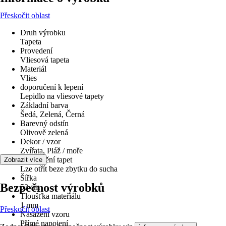
Přeskočit oblast
Druh výrobku
Tapeta
Provedení
Vliesová tapeta
Materiál
Vlies
doporučení k lepení
Lepidlo na vliesové tapety
Základní barva
Šedá, Zelená, Černá
Barevný odstín
Olivově zelená
Dekor / vzor
Zvířata, Pláž / moře
Odstranění tapet
Zobrazit více
Lze otřít beze zbytku do sucha
Šířka
Bezpečnost výrobků
53 cm
Tloušťka materiálu
1 mm
Přeskočit oblast
Nasazení vzoru
Přímé napojení