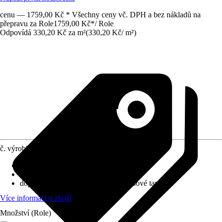
cenu — 1759,00 Kč * Všechny ceny vč. DPH a bez nákladů na
přepravu za Role
1759,00 Kč
*
/
Role
Odpovídá 330,20 Kč za m²
(
330,20 Kč
/
m²
)
č. výrobku
10620016
Nasazení vzoru
:
Přímé napojení
Rozměry (ŠxV)
:
53 x 1005 cm
doporučení k lepení
:
Lepidlo na vliesové tapety
Více informací o zboží
Množství (Role)