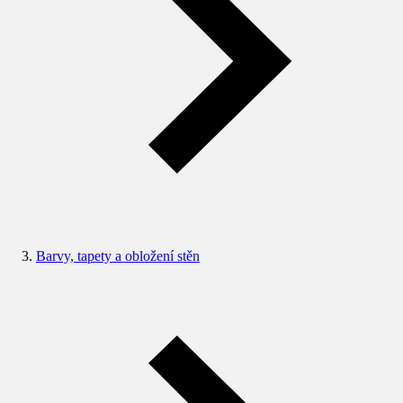
Barvy, tapety a obložení stěn