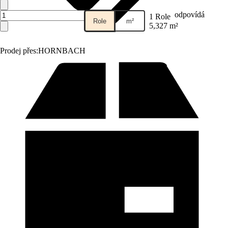
odpovídá
1 Role
Role
m²
5,327 m²
Prodej přes:
HORNBACH