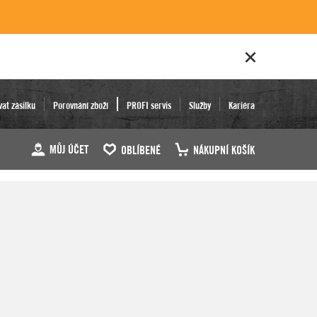
vat zásilku
Porovnání zboží
PROFI servis
Služby
Kariéra
MŮJ ÚČET
OBLÍBENÉ
NÁKUPNÍ KOŠÍK