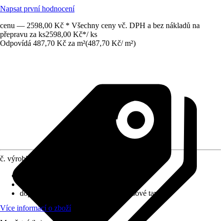
Napsat první hodnocení
cenu — 2598,00 Kč * Všechny ceny vč. DPH a bez nákladů na
přepravu za ks
2598,00 Kč
*
/
ks
Odpovídá 487,70 Kč za m²
(
487,70 Kč
/
m²
)
č. výrobku
10619987
Nasazení vzoru
:
Přímé napojení
Rozměry (ŠxV)
:
53 x 1005 cm
doporučení k lepení
:
Lepidlo na vliesové tapety
Více informací o zboží