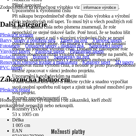
Přímé napojení
Zodpovědnost za bezpečnost výrobku viz
.
informace výrobce
Upozornění k výrobnímu číslu
Při nákupu bezpodmínečně dbejte na číslo výrobku a výrobní
číslo jednotlivých rolí tapet. To musí být u všech použitých rolí
Další kategorie
stejné. Rozdílná čísla nebo písmena znamenají, že role
nepochází ze stejné tiskové šarže. Poté hrozí, že se budou lišit
Přeskočit seznam
barvy. Pásy tapet z rolí s různými výrobními čísly se nesmí
Barvy, tapety a obložení stěn
Tapety na zeď
Vliesové tapety
používat na stejné ploše. Při prodeji v marketu a při zasílání
Fototapety
Obrazové tapety - digitální tisk
Samolepicí tapety
dbáme na jednotné výrobní číslo. Dodatečně zakoupené role
Vinylové tapety
Papírové tapety
Přetiratelné tapety
mohou obsahovat různá výrobní čísla. Dále mějte na paměti, že
Izolační tapety
Bordury
Samolepky na zeď
uvedená skladová množství v prodejnách mohou rovněž
Renovační vliesová textilie a makulatura
Katalogy tapet
3D tapety
obsahovat různá výrobní čísla, a nebude je proto pravděpodobně
PVC tapety
možné zpracovat v rámci jednoho projektu.
Upozornění k požadavkům na materiál
Zákaznická hodnocení
S naší kalkulačkou tapet si můžete rychle a snadno vypočítat
svoji osobní spotřebu rolí tapet a zjistit tak přesné množství pro
Přeskočit oblast
svůj projekt.
Rozměr raportu/posunutí cm
Hodnocení mohou být napsána i od zákazníků, kteří zboží
53
prokazatelně nepoužili nebo nekoupili.
Rozměry (ŠxV)
53 x 1005 cm
Délka
1 005 cm
Možnosti platby
EAN