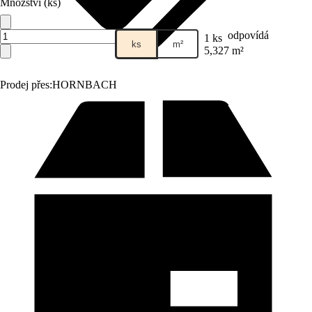
Množství (ks)
odpovídá
1 ks
ks
m²
5,327 m²
Prodej přes:
HORNBACH