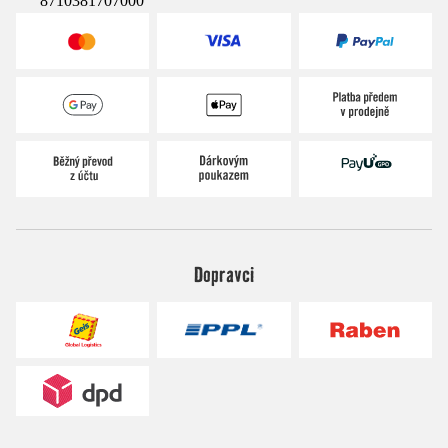
8710381707000
Dopravci