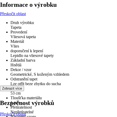
Informace o výrobku
Přeskočit oblast
Druh výrobku
Tapeta
Provedení
Vliesová tapeta
Materiál
Vlies
doporučení k lepení
Lepidlo na vliesové tapety
Základní barva
Hnědá
Dekor / vzor
Geometrické, S koženým vzhledem
Odstranění tapet
Lze otřít beze zbytku do sucha
Šířka
Zobrazit více
53 cm
Tloušťka materiálu
Bezpečnost výrobků
1 mm
Přetíratelnost
Nepřetíratelné
Přeskočit oblast
Nasazení vzoru