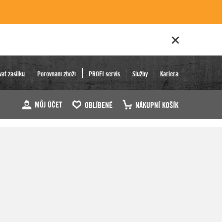
vat zásilku
Porovnání zboží
PROFI servis
Služby
Kariéra
MŮJ ÚČET
OBLÍBENÉ
NÁKUPNÍ KOŠÍK