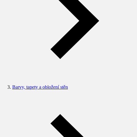
Barvy, tapety a obložení stěn