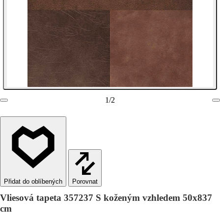
1
/
2
Porovnat
Vliesová tapeta 357237 S koženým vzhledem 50x837
cm