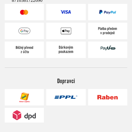
8710381722690
Dopravci