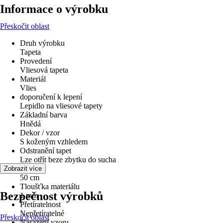
Informace o výrobku
Přeskočit oblast
Druh výrobku
Tapeta
Provedení
Vliesová tapeta
Materiál
Vlies
doporučení k lepení
Lepidlo na vliesové tapety
Základní barva
Hnědá
Dekor / vzor
S koženým vzhledem
Odstranění tapet
Lze otřít beze zbytku do sucha
Šířka
Zobrazit více
50 cm
Tloušťka materiálu
Bezpečnost výrobků
1 mm
Přetíratelnost
Nepřetíratelné
Přeskočit oblast
Nasazení vzoru