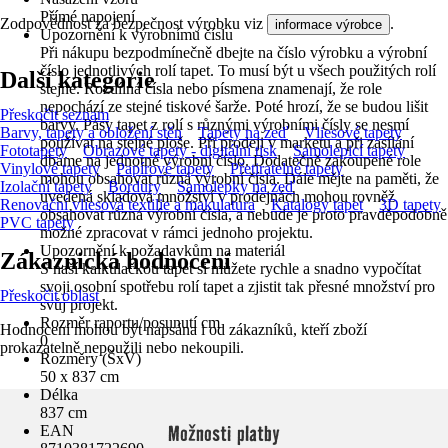
Přímé napojení
Zodpovědnost za bezpečnost výrobku viz
.
informace výrobce
Upozornění k výrobnímu číslu
Při nákupu bezpodmínečně dbejte na číslo výrobku a výrobní
číslo jednotlivých rolí tapet. To musí být u všech použitých rolí
Další kategorie
stejné. Rozdílná čísla nebo písmena znamenají, že role
nepochází ze stejné tiskové šarže. Poté hrozí, že se budou lišit
Přeskočit seznam
barvy. Pásy tapet z rolí s různými výrobními čísly se nesmí
Barvy, tapety a obložení stěn
Tapety na zeď
Vliesové tapety
používat na stejné ploše. Při prodeji v marketu a při zasílání
Fototapety
Obrazové tapety - digitální tisk
Samolepicí tapety
dbáme na jednotné výrobní číslo. Dodatečně zakoupené role
Vinylové tapety
Papírové tapety
Přetiratelné tapety
mohou obsahovat různá výrobní čísla. Dále mějte na paměti, že
Izolační tapety
Bordury
Samolepky na zeď
uvedená skladová množství v prodejnách mohou rovněž
Renovační vliesová textilie a makulatura
Katalogy tapet
3D tapety
obsahovat různá výrobní čísla, a nebude je proto pravděpodobně
PVC tapety
možné zpracovat v rámci jednoho projektu.
Upozornění k požadavkům na materiál
Zákaznická hodnocení
S naší kalkulačkou tapet si můžete rychle a snadno vypočítat
svoji osobní spotřebu rolí tapet a zjistit tak přesné množství pro
Přeskočit oblast
svůj projekt.
Rozměr raportu/posunutí cm
Hodnocení mohou být napsána i od zákazníků, kteří zboží
0
prokazatelně nepoužili nebo nekoupili.
Rozměry (ŠxV)
50 x 837 cm
Délka
837 cm
Možnosti platby
EAN