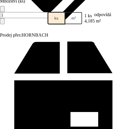
Množství (ks)
odpovídá
1 ks
ks
m²
4,185 m²
Prodej přes:
HORNBACH