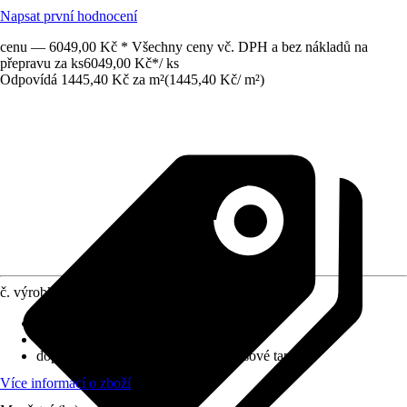
Napsat první hodnocení
cenu — 6049,00 Kč * Všechny ceny vč. DPH a bez nákladů na
přepravu za ks
6049,00 Kč
*
/
ks
Odpovídá 1445,40 Kč za m²
(
1445,40 Kč
/
m²
)
č. výrobku
10619472
Nasazení vzoru
:
Přímé napojení
Rozměry (ŠxV)
:
50 x 837 cm
doporučení k lepení
:
Lepidlo na vliesové tapety
Více informací o zboží