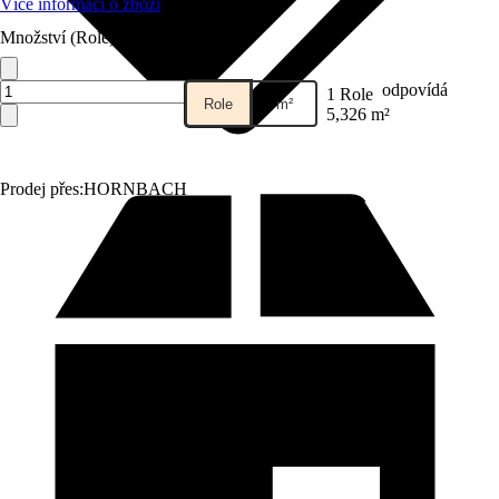
Více informací o zboží
Množství (Role)
odpovídá
1 Role
Role
m²
5,326 m²
Prodej přes:
HORNBACH