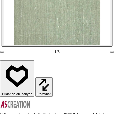
1
/
6
Porovnat