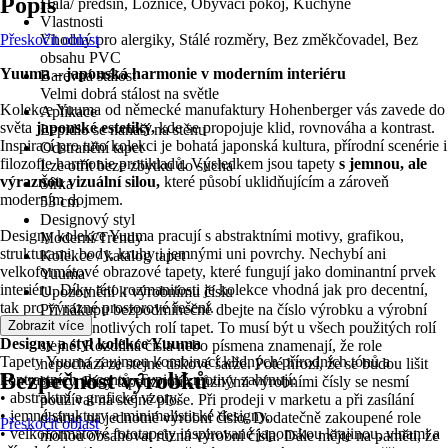
Popis
Hala/ předsíň, Ložnice, Obývací pokoj, Kuchyně
Vlastnosti
Přeskočit oblast
Vhodný pro alergiky, Stálé rozměry, Bez změkčovadel, Bez
obsahu PVC
Yuuma – japonská harmonie v moderním interiéru
Barevná stálost
Velmi dobrá stálost na světle
Kolekce Yuuma od německé manufaktury Hohenberger vás zavede do
Aplikace
světa
japonské estetiky,
kde se propojuje klid, rovnováha a kontrast.
Lepidlo se nanáší na stěnu
Inspirací pro tuto kolekci je bohatá japonská kultura, přírodní scenérie i
Odstranění tapet
filozofie harmonie protikladů. Výsledkem jsou tapety
s jemnou, ale
Lze otřít beze zbytku do sucha
výraznou vizuální silou,
které působí uklidňujícím a zároveň
Šířka
moderním dojmem.
53 cm
Designový styl
Designy kolekce Yuuma pracují s abstraktními motivy, grafikou,
Moderní/Trendy
strukturami, body, kruhy i jemnými uni povrchy. Nechybí ani
Kolekce / katalog tapet
velkoformátové obrazové tapety, které fungují jako dominantní prvek
Yuuma
interiéru. Díky této rozmanitosti je kolekce vhodná jak pro decentní,
Upozornění k výrobnímu číslu
tak pro výrazné prostorové řešení.
Při nákupu bezpodmínečně dbejte na číslo výrobku a výrobní
Zobrazit více
číslo jednotlivých rolí tapet. To musí být u všech použitých rolí
Designy a styl kolekce Yuuma
stejné. Rozdílná čísla nebo písmena znamenají, že role
Tapety Yuuma zaujmou kombinací klidných přírodních tónů a
nepochází ze stejné tiskové šarže. Poté hrozí, že se budou lišit
Bezpečnost výrobků
kontrastních akcentů. Typické motivy zahrnují:
barvy. Pásy tapet z rolí s různými výrobními čísly se nesmí
• abstraktní a grafické vzory,
používat na stejné ploše. Při prodeji v marketu a při zasílání
• jemné struktury a minimalistické designy,
dbáme na jednotné výrobní číslo. Dodatečně zakoupené role
Přeskočit oblast
• velkoformátové fototapety inspirované japonskou krajinou, vlnami a
mohou obsahovat různá výrobní čísla. Dále mějte na paměti, že