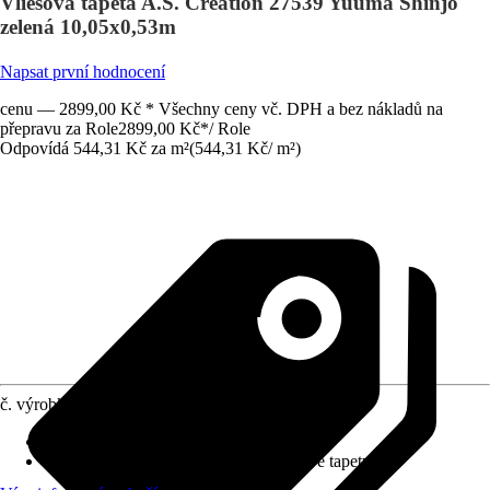
Vliesová tapeta A.S. Création 27539 Yuuma Shinjo
zelená 10,05x0,53m
Napsat první hodnocení
cenu — 2899,00 Kč * Všechny ceny vč. DPH a bez nákladů na
přepravu za Role
2899,00 Kč
*
/
Role
Odpovídá 544,31 Kč za m²
(
544,31 Kč
/
m²
)
č. výrobku
12747633
Rozměry (ŠxV)
:
53 x 1005 cm
doporučení k lepení
:
Lepidlo na vliesové tapety