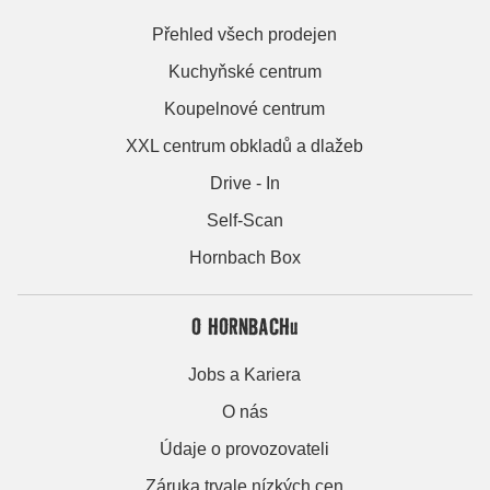
Přehled všech prodejen
Kuchyňské centrum
Koupelnové centrum
XXL centrum obkladů a dlažeb
Drive - In
Self-Scan
Hornbach Box
O HORNBACHu
Jobs a Kariera
O nás
Údaje o provozovateli
Záruka trvale nízkých cen