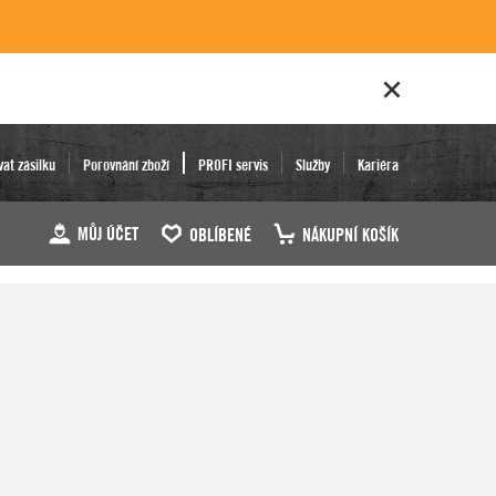
vat zásilku
Porovnání zboží
PROFI servis
Služby
Kariéra
MŮJ ÚČET
OBLÍBENÉ
NÁKUPNÍ KOŠÍK