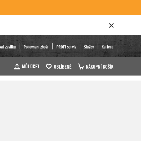
vat zásilku
Porovnání zboží
PROFI servis
Služby
Kariéra
MŮJ ÚČET
OBLÍBENÉ
NÁKUPNÍ KOŠÍK