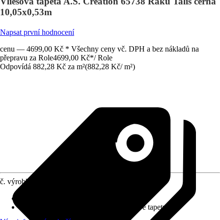
Vliesová tapeta A.S. Création 65738 Raku Talis černá
10,05x0,53m
Napsat první hodnocení
cenu — 4699,00 Kč * Všechny ceny vč. DPH a bez nákladů na
přepravu za Role
4699,00 Kč
*
/
Role
Odpovídá 882,28 Kč za m²
(
882,28 Kč
/
m²
)
č. výrobku
12748065
Rozměry (ŠxV)
:
53 x 1005 cm
doporučení k lepení
:
Lepidlo na vliesové tapety