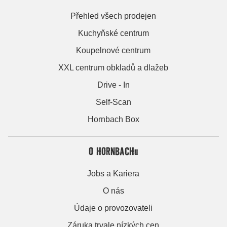
Přehled všech prodejen
Kuchyňské centrum
Koupelnové centrum
XXL centrum obkladů a dlažeb
Drive - In
Self-Scan
Hornbach Box
O HORNBACHu
Jobs a Kariera
O nás
Údaje o provozovateli
Záruka trvale nízkých cen