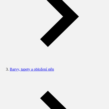
Barvy, tapety a obložení stěn