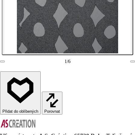
1
/
6
Porovnat