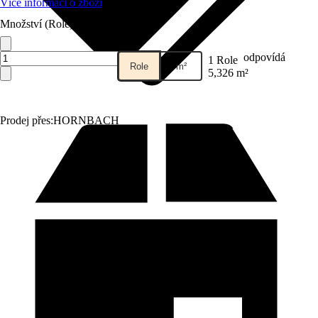
Více informací o zboží
Množství (Role)
odpovídá
1 Role
Role
m²
5,326 m²
Prodej přes:
HORNBACH