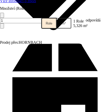
Více informací o zboží
Množství (Role)
odpovídá
1 Role
Role
m²
5,326 m²
Prodej přes:
HORNBACH