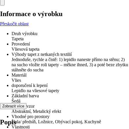
Informace o výrobku
Přeskočit oblast
Druh výrobku
Tapeta
Provedení
Vliesová tapeta
Výhody tapet z netkaných textilií
Jednoduše, rychle a čistě: 1) lepidlo naneste přímo na stěnu; 2)
na sucho vložte roli tapety – měkne ihned, 3) a poté beze zbytku
stáhněte do sucha
Materiál
Vlies
doporučení k lepení
Lepidlo na vliesové tapety
Základní barva
Šedá
Dekor / vzor
Zobrazit více
Abstraktní, Metalický efekt
Vhodné pro prostory
Popis
Hala/ předsíň, Ložnice, Obývací pokoj, Kuchyně
Vlastnosti