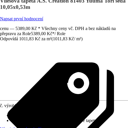
Vliesová tapeta A.S. Création 81403 Yuuma Tori šedá
10,05x0,53m
Napsat první hodnocení
cenu — 5389,00 Kč * Všechny ceny vč. DPH a bez nákladů na
přepravu za Role
5389,00 Kč
*
/
Role
Odpovídá 1011,83 Kč za m²
(
1011,83 Kč
/
m²
)
č. výrobku
12747612
Rozměry (ŠxV)
:
53 x 1005 cm
doporučení k lepení
:
Lepidlo na vliesové tapety