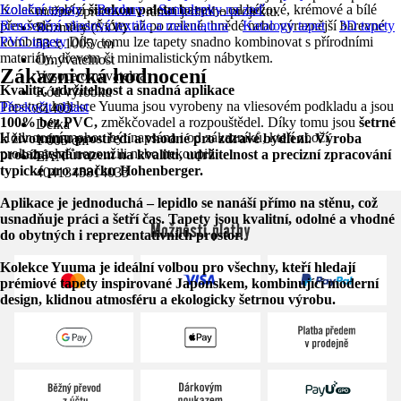
Kolekce nabízí
Izolační tapety
širokou paletu barev
Bordury
Samolepky na zeď
– od béžové, krémové a bílé
možné zpracovat v rámci jednoho projektu.
přes šedé a modré tóny až po zelené, hnědé nebo výraznější barevné
Renovační vliesová textilie a makulatura
Katalogy tapet
3D tapety
Rozměry (ŠxV)
kombinace. Díky tomu lze tapety snadno kombinovat s přírodními
PVC tapety
53 x 1005 cm
materiály, dřevem či minimalistickým nábytkem.
Omyvatelnost
Zákaznická hodnocení
Vysoce omyvatelná
Kvalita, udržitelnost a snadná aplikace
Kód výrobku
Tapety z kolekce Yuuma jsou vyrobeny na vliesovém podkladu a jsou
Přeskočit oblast
81403
100% bez PVC,
změkčovadel a rozpouštědel. Díky tomu jsou
šetrné
Délka
Hodnocení mohou být napsána i od zákazníků, kteří zboží
k životnímu prostředí
a vhodné pro zdravé bydlení. Výroba
1 005 cm
prokazatelně nepoužili nebo nekoupili.
probíhá s důrazem na kvalitu, udržitelnost a precizní zpracování
EAN
typické pro značku Hohenberger.
4041345814033
Aplikace je jednoduchá –
lepidlo se nanáší přímo na stěnu,
což
usnadňuje práci a šetří čas. Tapety jsou kvalitní, odolné a vhodné
Možnosti platby
do obytných i reprezentativních prostor.
Kolekce Yuuma je ideální volbou pro všechny, kteří hledají
prémiové tapety inspirované Japonskem, kombinující moderní
design, klidnou atmosféru a ekologicky šetrnou výrobu.