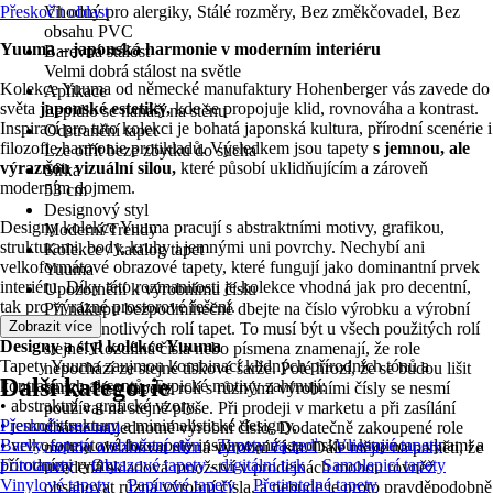
Přeskočit oblast
Vhodný pro alergiky, Stálé rozměry, Bez změkčovadel, Bez
obsahu PVC
Yuuma – japonská harmonie v moderním interiéru
Barevná stálost
Velmi dobrá stálost na světle
Kolekce Yuuma od německé manufaktury Hohenberger vás zavede do
Aplikace
světa
japonské estetiky,
kde se propojuje klid, rovnováha a kontrast.
Lepidlo se nanáší na stěnu
Inspirací pro tuto kolekci je bohatá japonská kultura, přírodní scenérie i
Odstranění tapet
filozofie harmonie protikladů. Výsledkem jsou tapety
s jemnou, ale
Lze otřít beze zbytku do sucha
výraznou vizuální silou,
které působí uklidňujícím a zároveň
Šířka
moderním dojmem.
53 cm
Designový styl
Designy kolekce Yuuma pracují s abstraktními motivy, grafikou,
Moderní/Trendy
strukturami, body, kruhy i jemnými uni povrchy. Nechybí ani
Kolekce / katalog tapet
velkoformátové obrazové tapety, které fungují jako dominantní prvek
Yuuma
interiéru. Díky této rozmanitosti je kolekce vhodná jak pro decentní,
Upozornění k výrobnímu číslu
tak pro výrazné prostorové řešení.
Při nákupu bezpodmínečně dbejte na číslo výrobku a výrobní
Zobrazit více
číslo jednotlivých rolí tapet. To musí být u všech použitých rolí
Designy a styl kolekce Yuuma
stejné. Rozdílná čísla nebo písmena znamenají, že role
Tapety Yuuma zaujmou kombinací klidných přírodních tónů a
nepochází ze stejné tiskové šarže. Poté hrozí, že se budou lišit
Další kategorie
kontrastních akcentů. Typické motivy zahrnují:
barvy. Pásy tapet z rolí s různými výrobními čísly se nesmí
• abstraktní a grafické vzory,
používat na stejné ploše. Při prodeji v marketu a při zasílání
• jemné struktury a minimalistické designy,
Přeskočit seznam
dbáme na jednotné výrobní číslo. Dodatečně zakoupené role
• velkoformátové fototapety inspirované japonskou krajinou, vlnami a
Barvy, tapety a obložení stěn
Tapety na zeď
Vliesové tapety
mohou obsahovat různá výrobní čísla. Dále mějte na paměti, že
přírodními rytmy.
Fototapety
Obrazové tapety - digitální tisk
Samolepicí tapety
uvedená skladová množství v prodejnách mohou rovněž
Vinylové tapety
Papírové tapety
Přetiratelné tapety
obsahovat různá výrobní čísla, a nebude je proto pravděpodobně