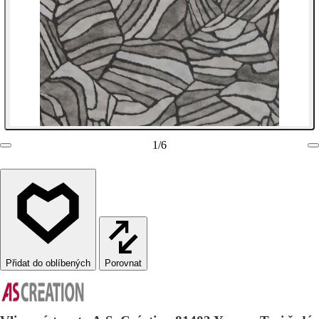
1
/
6
Porovnat