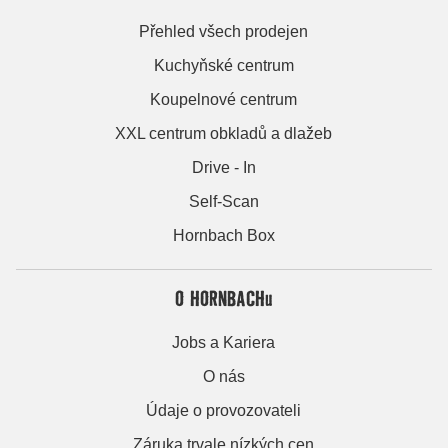
Přehled všech prodejen
Kuchyňské centrum
Koupelnové centrum
XXL centrum obkladů a dlažeb
Drive - In
Self-Scan
Hornbach Box
O HORNBACHu
Jobs a Kariera
O nás
Údaje o provozovateli
Záruka trvale nízkých cen