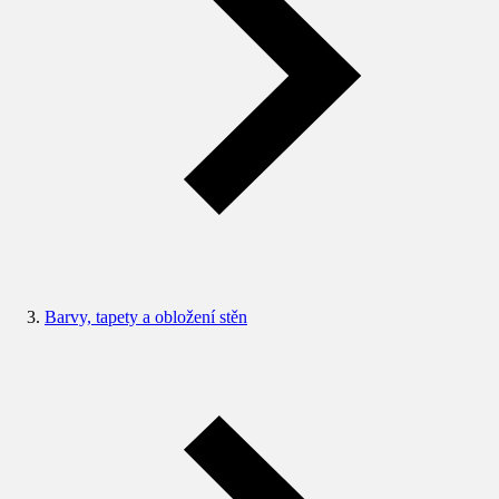
Barvy, tapety a obložení stěn