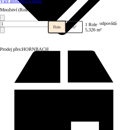
Více informací o zboží
Množství (Role)
odpovídá
1 Role
Role
m²
5,326 m²
Prodej přes:
HORNBACH