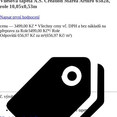
Vliesová tapeta A.S. Création Marea Arturo 65828,
role 10,05x0,53m
Napsat první hodnocení
cenu — 3499,00 Kč * Všechny ceny vč. DPH a bez nákladů na
přepravu za Role
3499,00 Kč
*
/
Role
Odpovídá 656,97 Kč za m²
(
656,97 Kč
/
m²
)
č. výrobku
12730876
Rozměry (ŠxV)
:
53 x 1005 cm
doporučení k lepení
:
Lepidlo na vliesové tapety