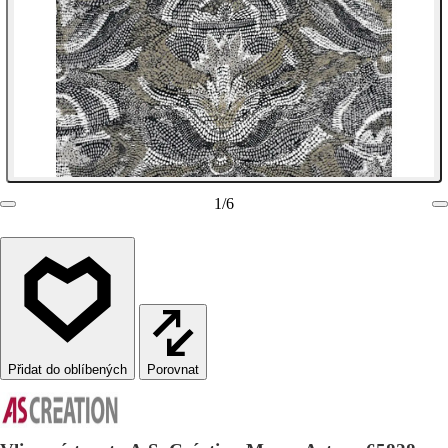
1
/
6
Porovnat