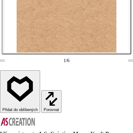
1
/
6
Porovnat