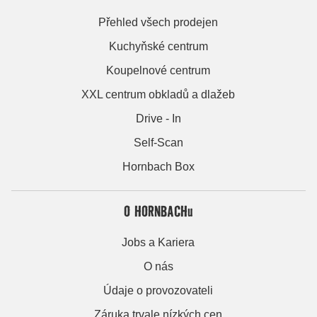
Přehled všech prodejen
Kuchyňské centrum
Koupelnové centrum
XXL centrum obkladů a dlažeb
Drive - In
Self-Scan
Hornbach Box
O HORNBACHu
Jobs a Kariera
O nás
Údaje o provozovateli
Záruka trvale nízkých cen