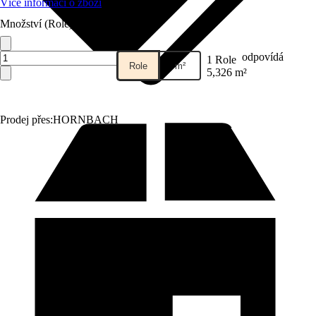
Více informací o zboží
Množství (Role)
odpovídá
1 Role
Role
m²
5,326 m²
Prodej přes:
HORNBACH