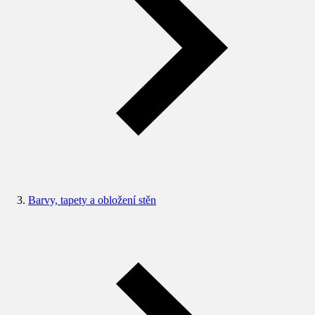
Barvy, tapety a obložení stěn