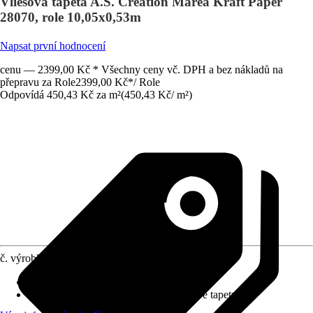
Vliesová tapeta A.S. Création Marea Kraft Paper
28070, role 10,05x0,53m
Napsat první hodnocení
cenu — 2399,00 Kč * Všechny ceny vč. DPH a bez nákladů na
přepravu za Role
2399,00 Kč
*
/
Role
Odpovídá 450,43 Kč za m²
(
450,43 Kč
/
m²
)
č. výrobku
12730883
Rozměry (ŠxV)
:
53 x 1005 cm
doporučení k lepení
:
Lepidlo na vliesové tapety