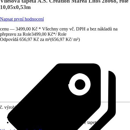
Vliesová tapeta A.S. Création Marea Litos 28068, role
10,05x0,53m
Napsat první hodnocení
cenu — 3499,00 Kč * Všechny ceny vč. DPH a bez nákladů na
přepravu za Role
3499,00 Kč
*
/
Role
Odpovídá 656,97 Kč za m²
(
656,97 Kč
/
m²
)
č. výrobku
12730885
Rozměry (ŠxV)
:
53 x 1005 cm
doporučení k lepení
:
Lepidlo na vliesové tapety