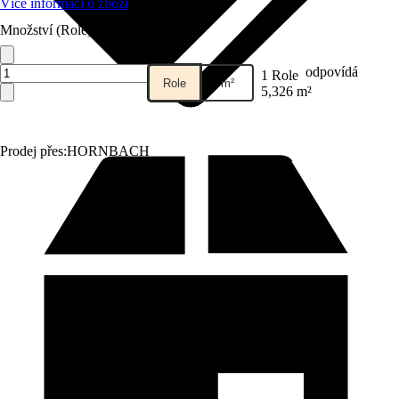
Více informací o zboží
Množství (Role)
odpovídá
1 Role
Role
m²
5,326 m²
Prodej přes:
HORNBACH