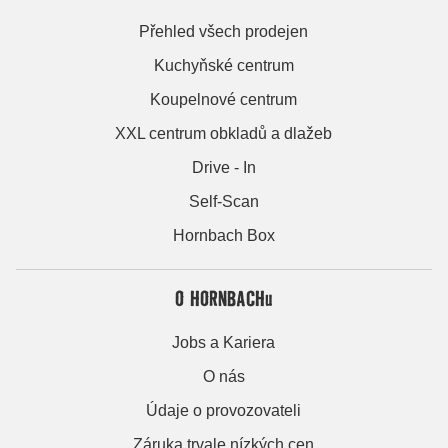
Přehled všech prodejen
Kuchyňské centrum
Koupelnové centrum
XXL centrum obkladů a dlažeb
Drive - In
Self-Scan
Hornbach Box
O HORNBACHu
Jobs a Kariera
O nás
Údaje o provozovateli
Záruka trvale nízkých cen