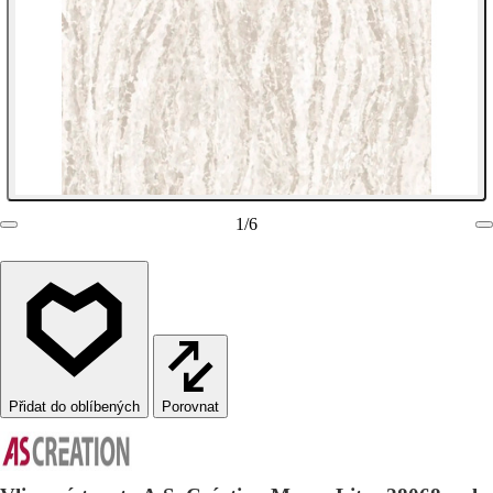
1
/
6
Porovnat