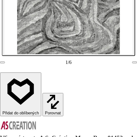
1
/
6
Porovnat