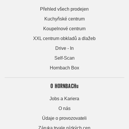
Přehled všech prodejen
Kuchyňské centrum
Koupelnové centrum
XXL centrum obkladů a dlažeb
Drive - In
Self-Scan
Hornbach Box
O HORNBACHu
Jobs a Kariera
O nás
Údaje o provozovateli
Záruka trvale nízkých cen