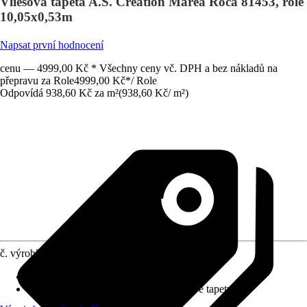
Vliesová tapeta A.S. Création Marea Roca 81453, role
10,05x0,53m
Napsat první hodnocení
cenu — 4999,00 Kč * Všechny ceny vč. DPH a bez nákladů na
přepravu za Role
4999,00 Kč
*
/
Role
Odpovídá 938,60 Kč za m²
(
938,60 Kč
/
m²
)
č. výrobku
12730879
Rozměry (ŠxV)
:
53 x 1005 cm
doporučení k lepení
:
Lepidlo na vliesové tapety