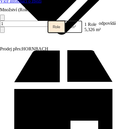
Více informací o zboží
Množství (Role)
odpovídá
1 Role
Role
m²
5,326 m²
Prodej přes:
HORNBACH