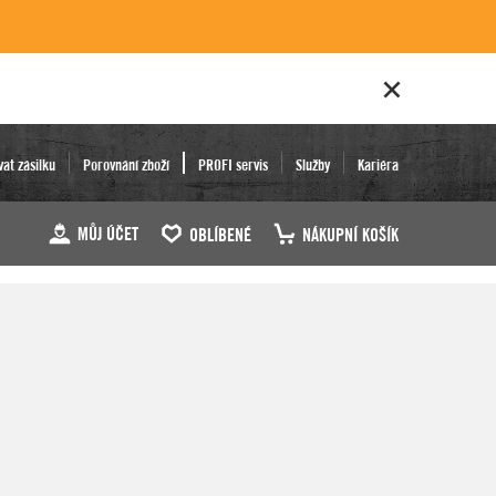
vat zásilku
Porovnání zboží
PROFI servis
Služby
Kariéra
MŮJ ÚČET
OBLÍBENÉ
NÁKUPNÍ KOŠÍK