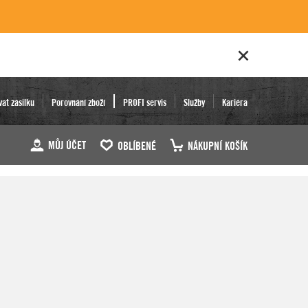
vat zásilku
Porovnání zboží
PROFI servis
Služby
Kariéra
MŮJ ÚČET
OBLÍBENÉ
NÁKUPNÍ KOŠÍK