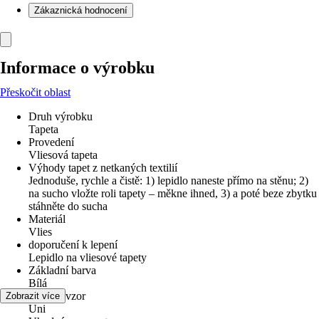
Zákaznická hodnocení
Informace o výrobku
Přeskočit oblast
Druh výrobku
Tapeta
Provedení
Vliesová tapeta
Výhody tapet z netkaných textilií
Jednoduše, rychle a čistě: 1) lepidlo naneste přímo na stěnu; 2)
na sucho vložte roli tapety – měkne ihned, 3) a poté beze zbytku
stáhněte do sucha
Materiál
Vlies
doporučení k lepení
Lepidlo na vliesové tapety
Základní barva
Bílá
Dekor / vzor
Zobrazit více
Uni