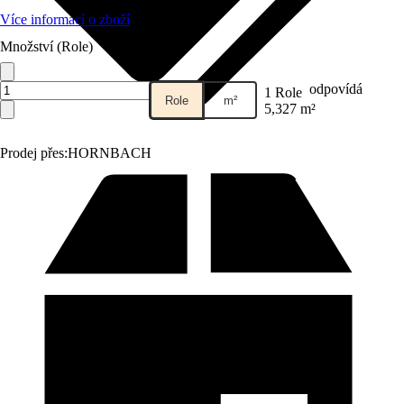
Více informací o zboží
Množství (Role)
odpovídá
1 Role
Role
m²
5,327 m²
Prodej přes:
HORNBACH