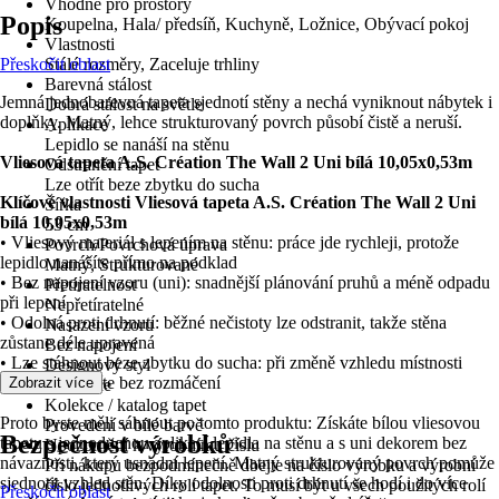
Vhodné pro prostory
Popis
Koupelna, Hala/ předsíň, Kuchyně, Ložnice, Obývací pokoj
Vlastnosti
Přeskočit oblast
Stálé rozměry, Zaceluje trhliny
Barevná stálost
Jemná jednobarevná tapeta sjednotí stěny a nechá vyniknout nábytek i
Dobrá stálost na světle
doplňky. Matný, lehce strukturovaný povrch působí čistě a neruší.
Aplikace
Lepidlo se nanáší na stěnu
Vliesová tapeta A.S. Création The Wall 2 Uni bílá 10,05x0,53m
Odstranění tapet
Lze otřít beze zbytku do sucha
Klíčové vlastnosti Vliesová tapeta A.S. Création The Wall 2 Uni
Šířka
bílá 10,05x0,53m
53 cm
• Vliesový materiál s lepením na stěnu: práce jde rychleji, protože
Povrch/Povrchová úprava
lepidlo nanášíte přímo na podklad
Matný, Strukturované
• Bez napojení vzoru (uni): snadnější plánování pruhů a méně odpadu
Přetíratelnost
při lepení
Nepřetíratelné
• Odolná proti drhnutí: běžné nečistoty lze odstranit, takže stěna
Nasazení vzoru
zůstane déle upravená
Bez napojení
• Lze stáhnout beze zbytku do sucha: při změně vzhledu místnosti
Designový styl
tapetu odstraníte bez rozmáčení
Zobrazit více
Romance
Kolekce / katalog tapet
Proto byste měli sáhnout po tomto produktu: Získáte bílou vliesovou
Provedení v bílé barvě
Bezpečnost výrobků
tapetu s jednoduchou aplikací lepidla na stěnu a s uni dekorem bez
Upozornění k výrobnímu číslu
návaznosti, který usnadní lepení. Matný strukturovaný povrch pomůže
Při nákupu bezpodmínečně dbejte na číslo výrobku a výrobní
sjednotit vzhled stěn. Díky odolnosti proti drhnutí se hodí i do více
číslo jednotlivých rolí tapet. To musí být u všech použitých rolí
Přeskočit oblast