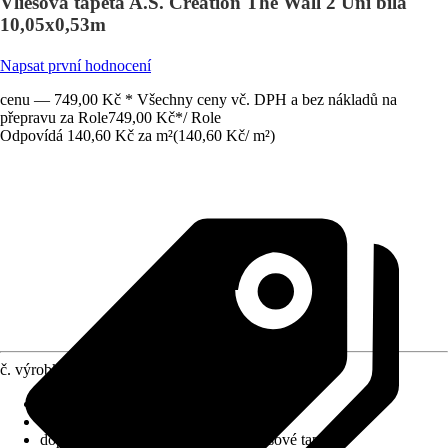
Vliesová tapeta A.S. Création The Wall 2 Uni bílá
10,05x0,53m
Napsat první hodnocení
cenu — 749,00 Kč * Všechny ceny vč. DPH a bez nákladů na
přepravu za Role
749,00 Kč
*
/
Role
Odpovídá 140,60 Kč za m²
(
140,60 Kč
/
m²
)
č. výrobku
6170441
Nasazení vzoru
:
Bez napojení
Rozměry (ŠxV)
:
53 x 1005 cm
doporučení k lepení
:
Lepidlo na vliesové tapety