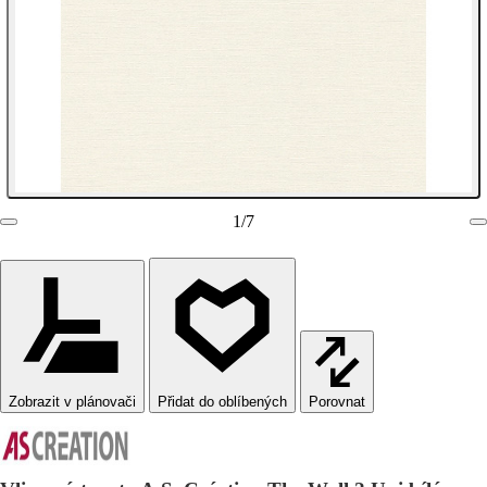
1
/
7
Zobrazit v plánovači
Porovnat