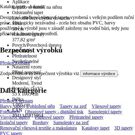
Aplikace
Katalog tapet - Adonea
Lepidlo se nanáší na stěnu
Odstranění tapet
Designová značková vliesová tapeta vyrobená s velkým podílem ruční
Lze otřít beze zbytku do sucha
práce, ekologicky nezávadná - zcela bez obsahu PVC, barvy
Šířka
používané k výrobě jsou v zásadě založeny na vodní bázi, tedy jsou
53 cm
příznivé k životnímu prostředí.
Hmotnost (g/m²)
377,82 g/m²
Povrch/Povrchová úprava
Bezpečnost výrobků
vypouklý
Přetíratelnost
Nepřetíratelné
Přeskočit oblast
Nasazení vzoru
Přímé napojení
Zodpovědnost za bezpečnost výrobku viz
.
informace výrobce
Designový styl
Moderní, Trend
Rozměry (ŠxV)
Další kategorie
53 x 1005 cm
Délka
Přeskočit seznam
1 005 cm
Barvy, tapety a obložení stěn
Tapety na zeď
Vliesové tapety
EAN
Fototapety
Obrazové tapety - digitální tisk
Samolepicí tapety
4041345811964
Vinylové tapety
Papírové tapety
Přetiratelné tapety
Izolační tapety
Bordury
Samolepky na zeď
Renovační vliesová textilie a makulatura
Katalogy tapet
3D tapety
PVC tapety