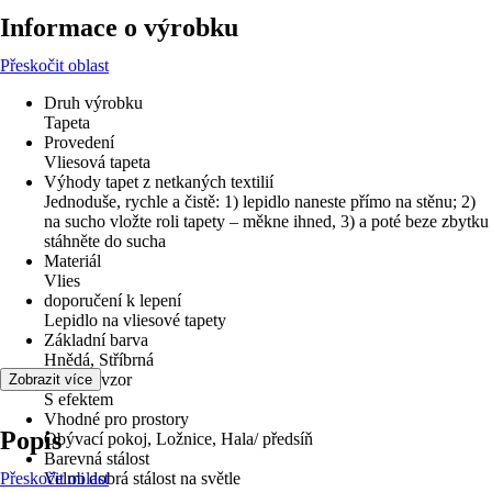
Informace o výrobku
Přeskočit oblast
Druh výrobku
Tapeta
Provedení
Vliesová tapeta
Výhody tapet z netkaných textilií
Jednoduše, rychle a čistě: 1) lepidlo naneste přímo na stěnu; 2)
na sucho vložte roli tapety – měkne ihned, 3) a poté beze zbytku
stáhněte do sucha
Materiál
Vlies
doporučení k lepení
Lepidlo na vliesové tapety
Základní barva
Hnědá, Stříbrná
Dekor / vzor
Zobrazit více
S efektem
Vhodné pro prostory
Popis
Obývací pokoj, Ložnice, Hala/ předsíň
Barevná stálost
Přeskočit oblast
Velmi dobrá stálost na světle