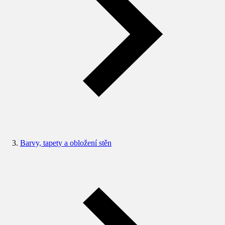
Barvy, tapety a obložení stěn