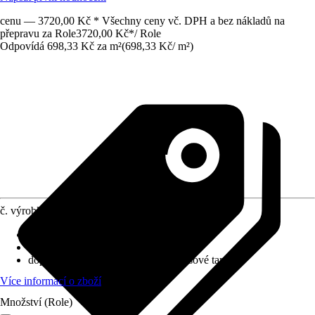
cenu — 3720,00 Kč * Všechny ceny vč. DPH a bez nákladů na
přepravu za Role
3720,00 Kč
*
/
Role
Odpovídá 698,33 Kč za m²
(
698,33 Kč
/
m²
)
č. výrobku
10245795
Nasazení vzoru
:
Přímé napojení
Rozměry (ŠxV)
:
53 x 1005 cm
doporučení k lepení
:
Lepidlo na vliesové tapety
Více informací o zboží
Množství (Role)