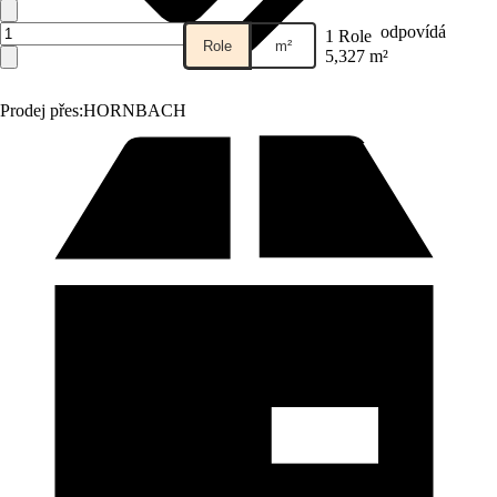
odpovídá
1 Role
Role
m²
5,327 m²
Prodej přes:
HORNBACH