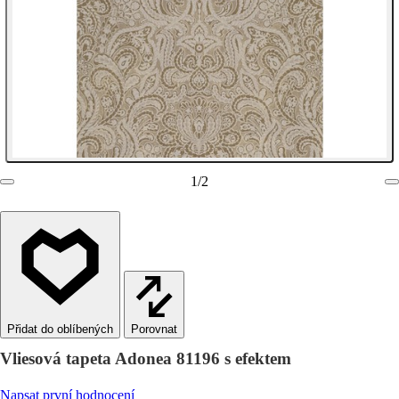
1
/
2
Porovnat
Vliesová tapeta Adonea 81196 s efektem
Napsat první hodnocení