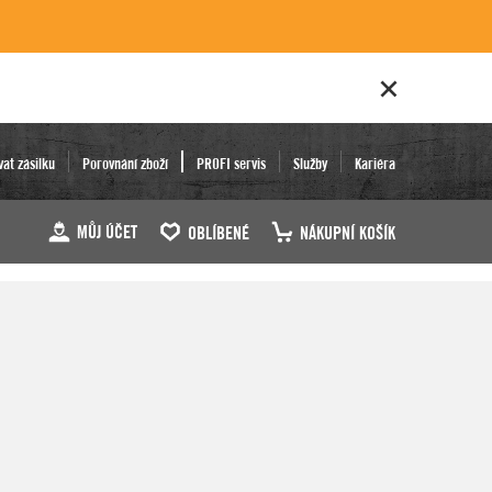
vat zásilku
Porovnání zboží
PROFI servis
Služby
Kariéra
MŮJ ÚČET
OBLÍBENÉ
NÁKUPNÍ KOŠÍK