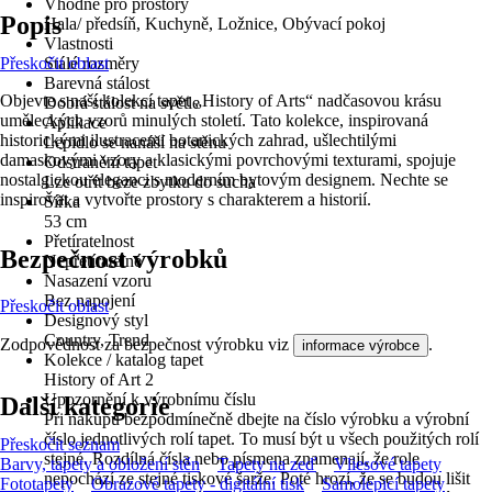
Vhodné pro prostory
Popis
Hala/ předsíň, Kuchyně, Ložnice, Obývací pokoj
Vlastnosti
Přeskočit oblast
Stálé rozměry
Barevná stálost
Objevte s naší kolekcí tapet „History of Arts“ nadčasovou krásu
Dobrá stálost na světle
uměleckých vzorů minulých století. Tato kolekce, inspirovaná
Aplikace
historickými ilustracemi botanických zahrad, ušlechtilými
Lepidlo se nanáší na stěnu
damaskovými vzory a klasickými povrchovými texturami, spojuje
Odstranění tapet
nostalgickou eleganci s moderním bytovým designem. Nechte se
Lze otřít beze zbytku do sucha
inspirovat a vytvořte prostory s charakterem a historií.
Šířka
53 cm
Přetíratelnost
Bezpečnost výrobků
Nepřetíratelné
Nasazení vzoru
Bez napojení
Přeskočit oblast
Designový styl
Country, Trend
Zodpovědnost za bezpečnost výrobku viz
.
informace výrobce
Kolekce / katalog tapet
History of Art 2
Upozornění k výrobnímu číslu
Další kategorie
Při nákupu bezpodmínečně dbejte na číslo výrobku a výrobní
číslo jednotlivých rolí tapet. To musí být u všech použitých rolí
Přeskočit seznam
stejné. Rozdílná čísla nebo písmena znamenají, že role
Barvy, tapety a obložení stěn
Tapety na zeď
Vliesové tapety
nepochází ze stejné tiskové šarže. Poté hrozí, že se budou lišit
Fototapety
Obrazové tapety - digitální tisk
Samolepicí tapety