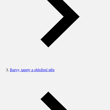
Barvy, tapety a obložení stěn