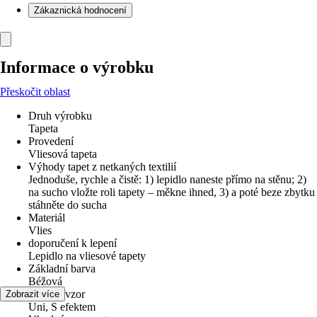
Zákaznická hodnocení
Informace o výrobku
Přeskočit oblast
Druh výrobku
Tapeta
Provedení
Vliesová tapeta
Výhody tapet z netkaných textilií
Jednoduše, rychle a čistě: 1) lepidlo naneste přímo na stěnu; 2)
na sucho vložte roli tapety – měkne ihned, 3) a poté beze zbytku
stáhněte do sucha
Materiál
Vlies
doporučení k lepení
Lepidlo na vliesové tapety
Základní barva
Béžová
Dekor / vzor
Zobrazit více
Uni, S efektem