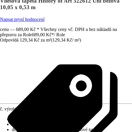
Vliesová tapeta History of Art 322612 Uni béžová
10,05 x 0,53 m
Napsat první hodnocení
cenu — 689,00 Kč * Všechny ceny vč. DPH a bez nákladů na
přepravu za Role
689,00 Kč
*
/
Role
Odpovídá 129,34 Kč za m²
(
129,34 Kč
/
m²
)
č. výrobku
6273719
Nasazení vzoru
:
Bez napojení
Rozměry (ŠxV)
:
53 x 1005 cm
doporučení k lepení
:
Lepidlo na vliesové tapety