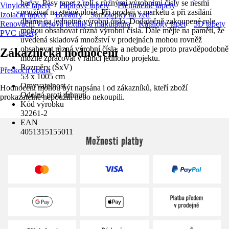
barvy. Pásy tapet z rolí s různými výrobními čísly se nesmí
Vinylové tapety
Papírové tapety
Přetiratelné tapety
používat na stejné ploše. Při prodeji v marketu a při zasílání
Izolační tapety
Bordury
Samolepky na zeď
dbáme na jednotné výrobní číslo. Dodatečně zakoupené role
Renovační vliesová textilie a makulatura
Katalogy tapet
3D tapety
mohou obsahovat různá výrobní čísla. Dále mějte na paměti, že
PVC tapety
uvedená skladová množství v prodejnách mohou rovněž
obsahovat různá výrobní čísla, a nebude je proto pravděpodobně
Zákaznická hodnocení
možné zpracovat v rámci jednoho projektu.
Rozměry (ŠxV)
Přeskočit oblast
53 x 1005 cm
Omyvatelnost
Hodnocení mohou být napsána i od zákazníků, kteří zboží
Odolná proti drhnutí
prokazatelně nepoužili nebo nekoupili.
Kód výrobku
32261-2
EAN
4051315155011
Možnosti platby