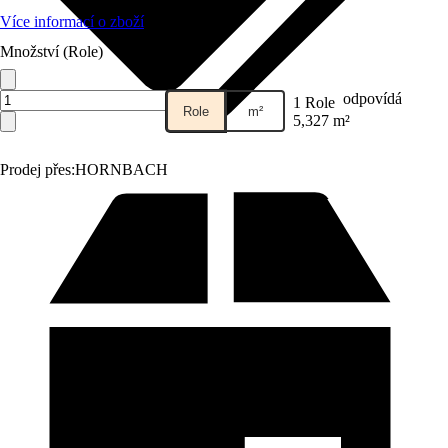
Více informací o zboží
Množství (Role)
odpovídá
1 Role
Role
m²
5,327 m²
Prodej přes:
HORNBACH