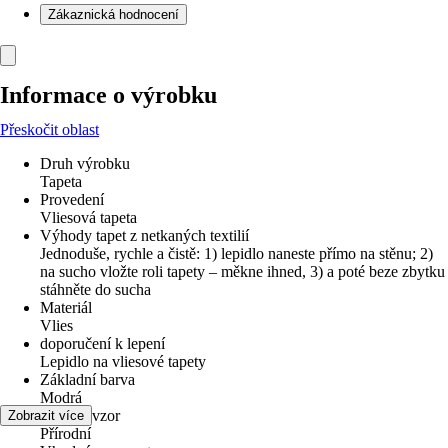
Zákaznická hodnocení
Informace o výrobku
Přeskočit oblast
Druh výrobku
Tapeta
Provedení
Vliesová tapeta
Výhody tapet z netkaných textilií
Jednoduše, rychle a čistě: 1) lepidlo naneste přímo na stěnu; 2)
na sucho vložte roli tapety – měkne ihned, 3) a poté beze zbytku
stáhněte do sucha
Materiál
Vlies
doporučení k lepení
Lepidlo na vliesové tapety
Základní barva
Modrá
Dekor / vzor
Zobrazit více
Přírodní