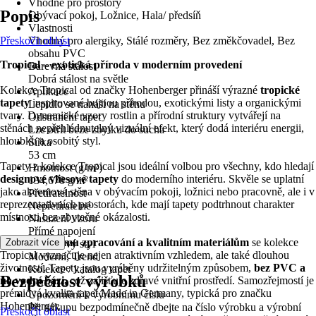
Vhodné pro prostory
Popis
Obývací pokoj, Ložnice, Hala/ předsíň
Vlastnosti
Přeskočit oblast
Vhodný pro alergiky, Stálé rozměry, Bez změkčovadel, Bez
obsahu PVC
Tropical – exotická příroda v moderním provedení
Barevná stálost
Dobrá stálost na světle
Kolekce Tropical od značky Hohenberger přináší výrazné
tropické
Aplikace
tapety
inspirované bujnou přírodou, exotickými listy a organickými
Lepidlo se nanáší na stěnu
tvary. Dynamické vzory rostlin a přírodní struktury vytvářejí na
Odstranění tapet
stěnách nepřehlédnutelný vizuální efekt, který dodá interiéru energii,
Lze otřít beze zbytku do sucha
hloubku a osobitý styl.
Šířka
53 cm
Tapety z kolekce Tropical jsou ideální volbou pro všechny, kdo hledají
Hmotnost (g/m²)
designové vliesové tapety
do moderního interiéru. Skvěle se uplatní
134,670 g/m²
jako akcentová stěna v obývacím pokoji, ložnici nebo pracovně, ale i v
Přetíratelnost
reprezentativních prostorách, kde mají tapety podtrhnout charakter
Nepřetíratelné
místnosti bez zbytečné okázalosti.
Nasazení vzoru
Přímé napojení
Díky
preciznímu zpracování a kvalitním materiálům
se kolekce
Zobrazit více
Designový styl
Tropical vyznačuje nejen atraktivním vzhledem, ale také dlouhou
Moderní, Trend
životností. Tapety jsou vyráběny udržitelným způsobem,
bez PVC a
Kolekce / katalog tapet
Bezpečnost výrobků
na vodní bázi,
což zajišťuje zdravé vnitřní prostředí. Samozřejmostí je
Cerra
prémiová kvalita tapet Made in Germany, typická pro značku
Upozornění k výrobnímu číslu
Hohenberger.
Při nákupu bezpodmínečně dbejte na číslo výrobku a výrobní
Přeskočit oblast