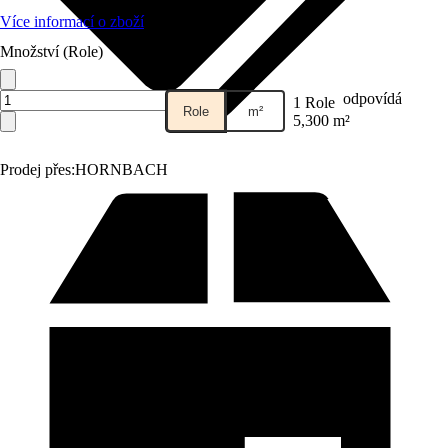
Více informací o zboží
Množství (Role)
odpovídá
1 Role
Role
m²
5,300 m²
Prodej přes:
HORNBACH