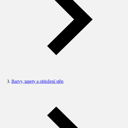
Barvy, tapety a obložení stěn