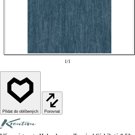
1
/
1
Porovnat