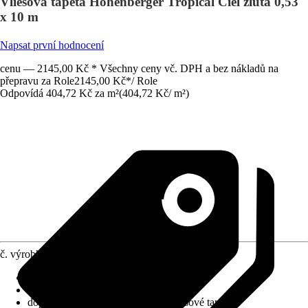
Vliesová tapeta Hohenberger Tropical Ciel žlutá 0,53
x 10 m
Napsat první hodnocení
cenu — 2145,00 Kč * Všechny ceny vč. DPH a bez nákladů na
přepravu za Role
2145,00 Kč
*
/
Role
Odpovídá 404,72 Kč za m²
(
404,72 Kč
/
m²
)
č. výrobku
10461500
Nasazení vzoru
:
Přímé napojení
Rozměry (ŠxV)
:
53 x 1005 cm
doporučení k lepení
:
Lepidlo na vliesové tapety