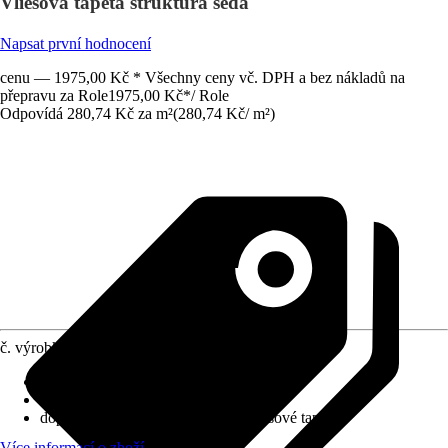
Vliesová tapeta struktura šedá
Napsat první hodnocení
cenu — 1975,00 Kč * Všechny ceny vč. DPH a bez nákladů na
přepravu za Role
1975,00 Kč
*
/
Role
Odpovídá 280,74 Kč za m²
(
280,74 Kč
/
m²
)
č. výrobku
10310368
Nasazení vzoru
:
Bez napojení
Rozměry (ŠxV)
:
70 x 1005 cm
doporučení k lepení
:
Lepidlo na vliesové tapety
Více informací o zboží