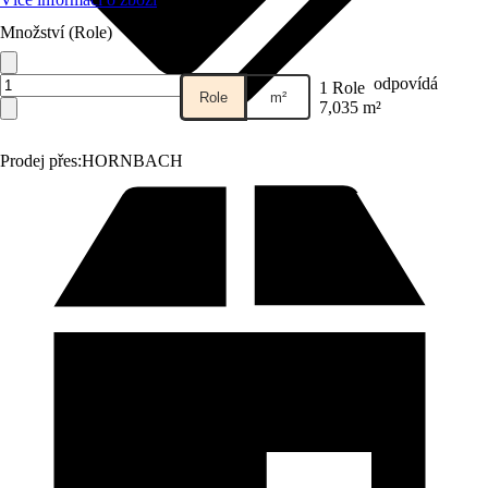
Množství (Role)
odpovídá
1 Role
Role
m²
7,035 m²
Prodej přes:
HORNBACH