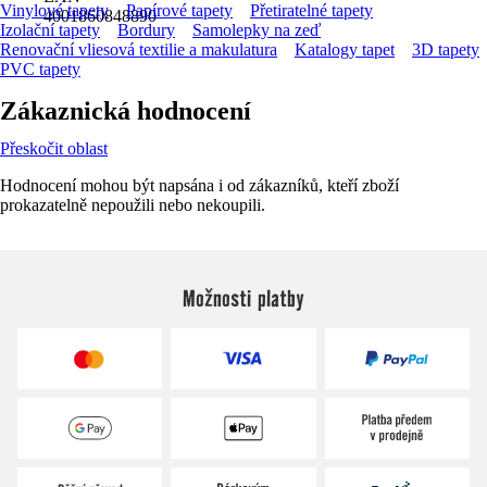
Vinylové tapety
Papírové tapety
Přetiratelné tapety
4001860848890
Izolační tapety
Bordury
Samolepky na zeď
Renovační vliesová textilie a makulatura
Katalogy tapet
3D tapety
PVC tapety
Zákaznická hodnocení
Přeskočit oblast
Hodnocení mohou být napsána i od zákazníků, kteří zboží
prokazatelně nepoužili nebo nekoupili.
Možnosti platby