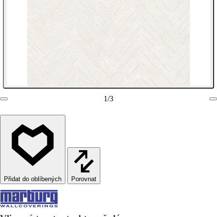
1
/
3
Porovnat