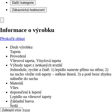
Další kategorie
Zákaznická hodnocení
Informace o výrobku
Přeskočit oblast
Druh výrobku
Tapeta
Provedení
Vliesová tapeta, Vinylová tapeta
Výhody tapet z netkaných textilií
Jednoduše, rychle a čistě: 1) lepidlo naneste přímo na stěnu; 2)
na sucho vložte roli tapety – měkne ihned, 3) a poté beze zbytku
stáhněte do sucha
Materiál
Vlies
doporučení k lepení
Lepidlo na vliesové tapety
Základní barva
Šedá
Dekor / vzor
Zobrazit více