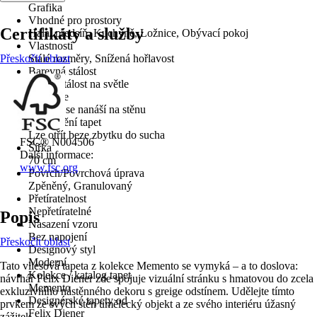
Grafika
Vhodné pro prostory
Certifikáty a služby
Hala/ předsíň, Kuchyně, Ložnice, Obývací pokoj
Vlastnosti
Přeskočit oblast
Stálé rozměry, Snížená hořlavost
Barevná stálost
Dobrá stálost na světle
Aplikace
Lepidlo se nanáší na stěnu
Odstranění tapet
Lze otřít beze zbytku do sucha
FSC® N004506
Šířka
Další informace:
70 cm
www.fsc.org
Povrch/Povrchová úprava
Zpěněný, Granulovaný
Přetíratelnost
Nepřetíratelné
Popis
Nasazení vzoru
Bez napojení
Přeskočit oblast
Designový styl
Moderní
Tato vliesová tapeta z kolekce Memento se vymyká – a to doslova:
Kolekce / katalog tapet
návrhář Felix Diener zde spojuje vizuální stránku s hmatovou do zcela
Memento
exkluzivního nástěnného dekoru s greige odstínem. Udělejte tímto
Designérské tapety od
prvkem ze svých stěn umělecký objekt a ze svého interiéru úžasný
Felix Diener
zážitek.