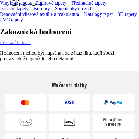
Vinylové tapety
Papírové tapety
Přetiratelné tapety
4001860848722
Izolační tapety
Bordury
Samolepky na zeď
Renovační vliesová textilie a makulatura
Katalogy tapet
3D tapety
PVC tapety
Zákaznická hodnocení
Přeskočit oblast
Hodnocení mohou být napsána i od zákazníků, kteří zboží
prokazatelně nepoužili nebo nekoupili.
Možnosti platby