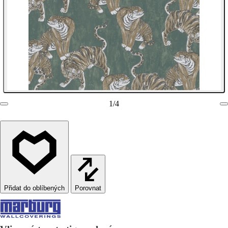
1
/
4
Porovnat