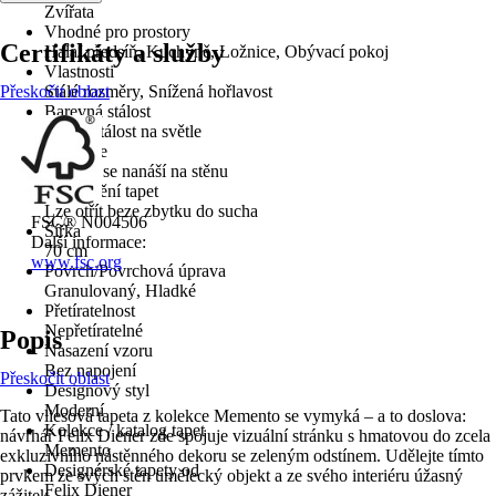
Zvířata
Vhodné pro prostory
Certifikáty a služby
Hala/ předsíň, Kuchyně, Ložnice, Obývací pokoj
Vlastnosti
Přeskočit oblast
Stálé rozměry, Snížená hořlavost
Barevná stálost
Dobrá stálost na světle
Aplikace
Lepidlo se nanáší na stěnu
Odstranění tapet
Lze otřít beze zbytku do sucha
FSC® N004506
Šířka
Další informace:
70 cm
www.fsc.org
Povrch/Povrchová úprava
Granulovaný, Hladké
Přetíratelnost
Nepřetíratelné
Popis
Nasazení vzoru
Bez napojení
Přeskočit oblast
Designový styl
Moderní
Tato vliesová tapeta z kolekce Memento se vymyká – a to doslova:
Kolekce / katalog tapet
návrhář Felix Diener zde spojuje vizuální stránku s hmatovou do zcela
Memento
exkluzivního nástěnného dekoru se zeleným odstínem. Udělejte tímto
Designérské tapety od
prvkem ze svých stěn umělecký objekt a ze svého interiéru úžasný
Felix Diener
zážitek.