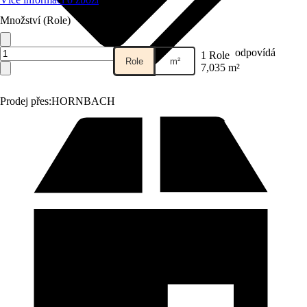
Množství (Role)
odpovídá
1 Role
Role
m²
7,035 m²
Prodej přes:
HORNBACH