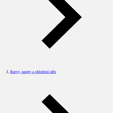
Barvy, tapety a obložení stěn