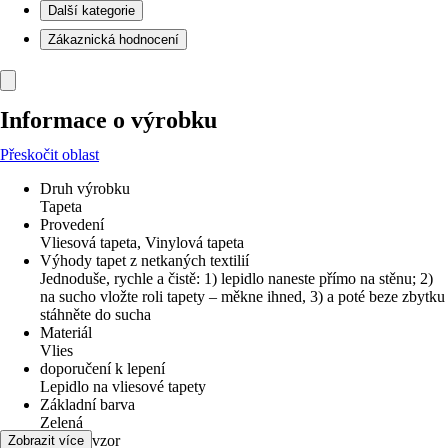
Další kategorie
Zákaznická hodnocení
Informace o výrobku
Přeskočit oblast
Druh výrobku
Tapeta
Provedení
Vliesová tapeta, Vinylová tapeta
Výhody tapet z netkaných textilií
Jednoduše, rychle a čistě: 1) lepidlo naneste přímo na stěnu; 2)
na sucho vložte roli tapety – měkne ihned, 3) a poté beze zbytku
stáhněte do sucha
Materiál
Vlies
doporučení k lepení
Lepidlo na vliesové tapety
Základní barva
Zelená
Dekor / vzor
Zobrazit více