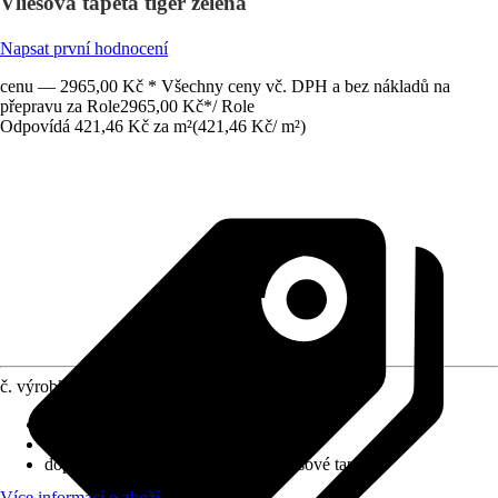
Vliesová tapeta tiger zelená
Napsat první hodnocení
cenu — 2965,00 Kč * Všechny ceny vč. DPH a bez nákladů na
přepravu za Role
2965,00 Kč
*
/
Role
Odpovídá 421,46 Kč za m²
(
421,46 Kč
/
m²
)
č. výrobku
10310362
Nasazení vzoru
:
Bez napojení
Rozměry (ŠxV)
:
70 x 1005 cm
doporučení k lepení
:
Lepidlo na vliesové tapety
Více informací o zboží