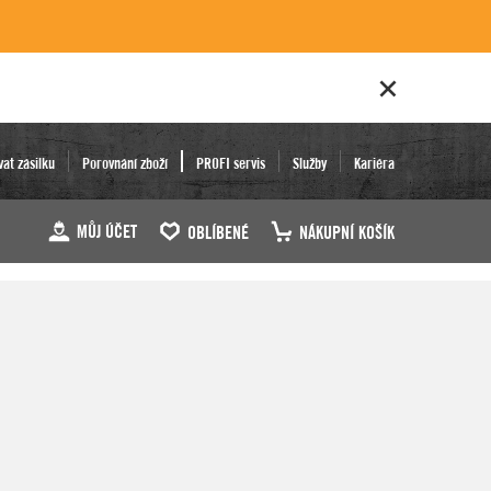
vat zásilku
Porovnání zboží
PROFI servis
Služby
Kariéra
MŮJ ÚČET
OBLÍBENÉ
NÁKUPNÍ KOŠÍK