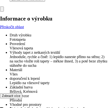
Informace o výrobku
Přeskočit oblast
Druh výrobku
Fototapeta
Provedení
Vliesová tapeta
Výhody tapet z netkaných textilií
Jednoduše, rychle a čistě: 1) lepidlo naneste přímo na stěnu; 2)
na sucho vložte roli tapety – měkne ihned, 3) a poté beze zbytku
stáhněte do sucha
Materiál
Vlies
doporučení k lepení
Lepidlo na vliesové tapety
Základní barva
Béžová, Krémová
Dekor / vzor
Zobrazit více
Přírodní
Vhodné pro prostory