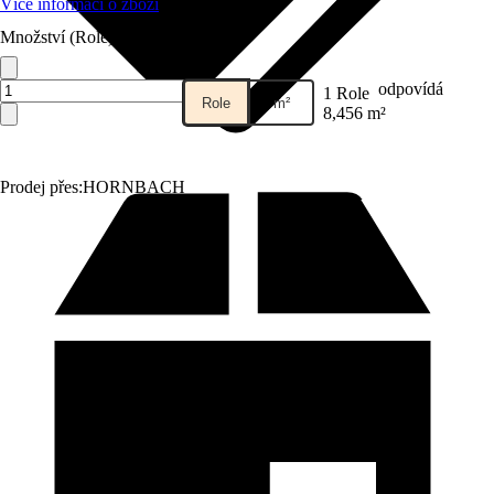
Více informací o zboží
Množství (Role)
odpovídá
1 Role
Role
m²
8,456 m²
Prodej přes:
HORNBACH