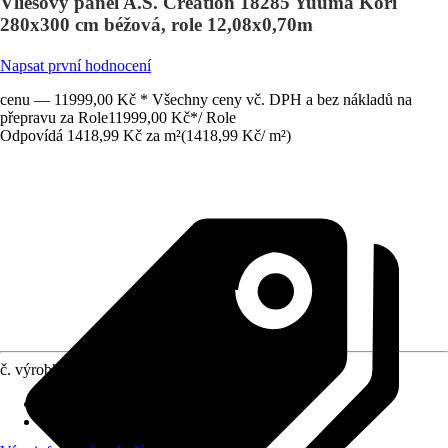
Vliesový panel A.S. Création 18285 Yuuma Kōri
280x300 cm béžová, role 12,08x0,70m
Napsat první hodnocení
cenu — 11999,00 Kč * Všechny ceny vč. DPH a bez nákladů na
přepravu za Role
11999,00 Kč
*
/
Role
Odpovídá 1418,99 Kč za m²
(
1418,99 Kč
/
m²
)
č. výrobku
12747634
počet dílů
:
4
Rozměry (ŠxV)
:
280 x 300 cm