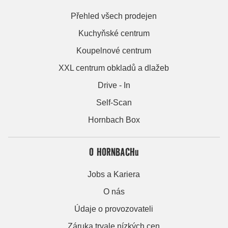
Přehled všech prodejen
Kuchyňské centrum
Koupelnové centrum
XXL centrum obkladů a dlažeb
Drive - In
Self-Scan
Hornbach Box
O HORNBACHu
Jobs a Kariera
O nás
Údaje o provozovateli
Záruka trvale nízkých cen