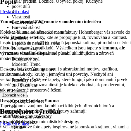
Popis
Hala/ předsíň, Ložnice, Obývací pokoj, Kuchyně
počet dílů
Přeskočit oblast
4
Vlastnosti
Yuuma – japonská harmonie v moderním interiéru
Bez obsahu PVC
Barevná stálost
Kolekce Yuuma od německé manufaktury Hohenberger vás zavede do
Velmi dobrá stálost na světle
světa
japonské estetiky,
kde se propojuje klid, rovnováha a kontrast.
Aplikace
Inspirací pro tuto kolekci je bohatá japonská kultura, přírodní scenérie i
Lepidlo se nanáší na stěnu
filozofie harmonie protikladů. Výsledkem jsou tapety
s jemnou, ale
Odstranění tapet
výraznou vizuální silou,
které působí uklidňujícím a zároveň
Lze otřít beze zbytku do sucha
moderním dojmem.
Designový styl
Moderní, Trend
Designy kolekce Yuuma pracují s abstraktními motivy, grafikou,
Kolekce / katalog tapet
strukturami, body, kruhy i jemnými uni povrchy. Nechybí ani
Yuuma
velkoformátové obrazové tapety, které fungují jako dominantní prvek
Rozměry (ŠxV)
interiéru. Díky této rozmanitosti je kolekce vhodná jak pro decentní,
280 x 300 cm
tak pro výrazné prostorové řešení.
Formát
Zobrazit více
Na výšku
Designy a styl kolekce Yuuma
Opakující se vzor
Tapety Yuuma zaujmou kombinací klidných přírodních tónů a
Ne
Bezpečnost výrobků
kontrastních akcentů. Typické motivy zahrnují:
Omyvatelnost
• abstraktní a grafické vzory,
Vysoce omyvatelná
• jemné struktury a minimalistické designy,
Kód výrobku
Přeskočit oblast
• velkoformátové fototapety inspirované japonskou krajinou, vlnami a
18285