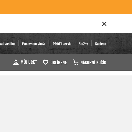
vat zásilku
Porovnání zboží
PROFI servis
Služby
Kariéra
MŮJ ÚČET
OBLÍBENÉ
NÁKUPNÍ KOŠÍK