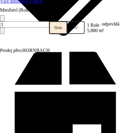
Více informací o zboží
Množství (Role)
odpovídá
1 Role
Role
m²
5,880 m²
Prodej přes:
HORNBACH