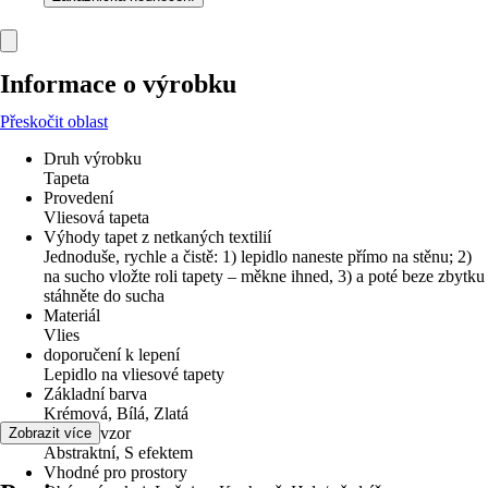
Informace o výrobku
Přeskočit oblast
Druh výrobku
Tapeta
Provedení
Vliesová tapeta
Výhody tapet z netkaných textilií
Jednoduše, rychle a čistě: 1) lepidlo naneste přímo na stěnu; 2)
na sucho vložte roli tapety – měkne ihned, 3) a poté beze zbytku
stáhněte do sucha
Materiál
Vlies
doporučení k lepení
Lepidlo na vliesové tapety
Základní barva
Krémová, Bílá, Zlatá
Dekor / vzor
Zobrazit více
Abstraktní, S efektem
Vhodné pro prostory