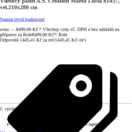
Vliesový panel A.S. Création Marea Lucia 81457,
vel.210x280 cm
Napsat první hodnocení
cenu — 8499,00 Kč * Všechny ceny vč. DPH a bez nákladů na
přepravu za Role
8499,00 Kč
*
/
Role
Odpovídá 1445,41 Kč za m²
(
1445,41 Kč
/
m²
)
č. výrobku
12730869
Rozměry (ŠxV)
:
210 x 280 cm
doporučení k lepení
:
Lepidlo na vliesové tapety