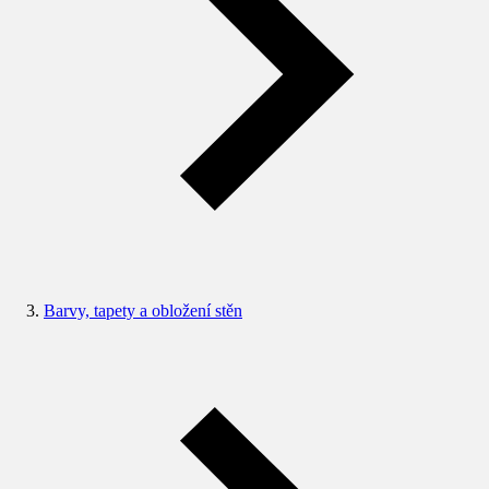
Barvy, tapety a obložení stěn