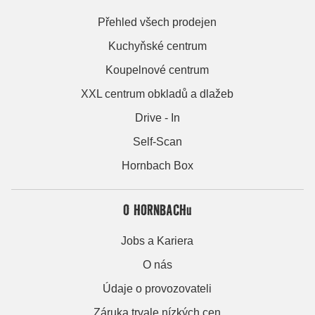
Přehled všech prodejen
Kuchyňské centrum
Koupelnové centrum
XXL centrum obkladů a dlažeb
Drive - In
Self-Scan
Hornbach Box
O HORNBACHu
Jobs a Kariera
O nás
Údaje o provozovateli
Záruka trvale nízkých cen