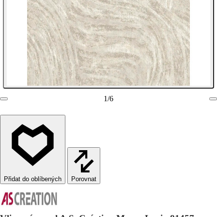
1
/
6
Porovnat