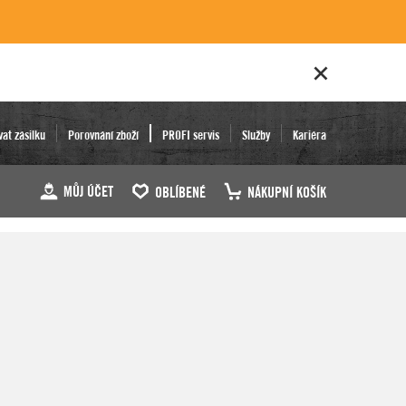
vat zásilku
Porovnání zboží
PROFI servis
Služby
Kariéra
MŮJ ÚČET
OBLÍBENÉ
NÁKUPNÍ KOŠÍK