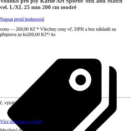
Vodítko pro psy Karlie Art Sportiv Mix and Match
vel. L/XL 25 mm 200 cm modré
Napsat první hodnocení
cenu — 269,00 Kč * Všechny ceny vč. DPH a bez nákladů na
přepravu za ks
269,00 Kč
*
/
ks
č. výrobku
10451359
Materiál
:
Umělé vlákno
Více informací o zboží
Množství (ks)