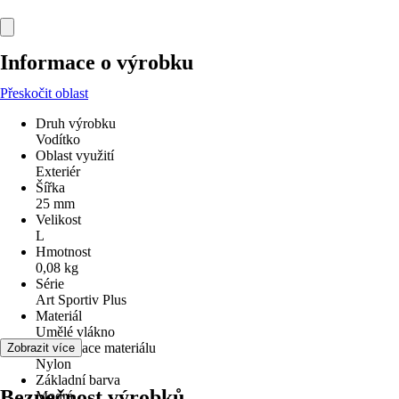
Informace o výrobku
Přeskočit oblast
Druh výrobku
Vodítko
Oblast využití
Exteriér
Šířka
25 mm
Velikost
L
Hmotnost
0,08 kg
Série
Art Sportiv Plus
Materiál
Umělé vlákno
Specifikace materiálu
Zobrazit více
Nylon
Základní barva
Bezpečnost výrobků
Modrá