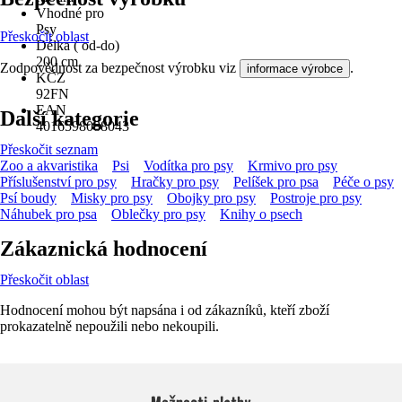
Vhodné pro
Psy
Přeskočit oblast
Délka ( od-do)
200 cm
Zodpovědnost za bezpečnost výrobku viz
.
informace výrobce
KČZ
92FN
EAN
Další kategorie
4016598088043
Přeskočit seznam
Zoo a akvaristika
Psi
Vodítka pro psy
Krmivo pro psy
Příslušenství pro psy
Hračky pro psy
Pelíšek pro psa
Péče o psy
Psí boudy
Misky pro psy
Obojky pro psy
Postroje pro psy
Náhubek pro psa
Oblečky pro psy
Knihy o psech
Zákaznická hodnocení
Přeskočit oblast
Hodnocení mohou být napsána i od zákazníků, kteří zboží
prokazatelně nepoužili nebo nekoupili.