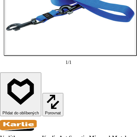
1
/
1
Porovnat