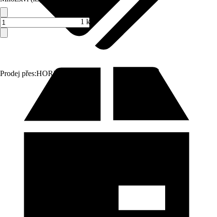
1 ks
Prodej přes:
HORNBACH