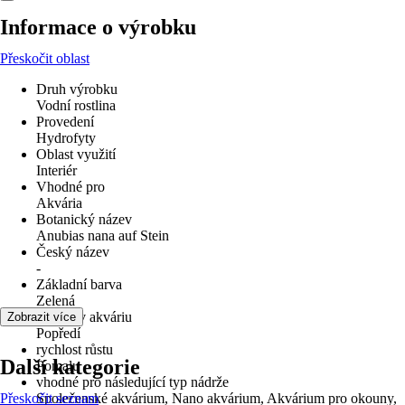
Informace o výrobku
Přeskočit oblast
Druh výrobku
Vodní rostlina
Provedení
Hydrofyty
Oblast využití
Interiér
Vhodné pro
Akvária
Botanický název
Anubias nana auf Stein
Český název
-
Základní barva
Zelená
poloha v akváriu
Zobrazit více
Popředí
rychlost růstu
Další kategorie
Pomalu
vhodné pro následující typ nádrže
Přeskočit seznam
Společenské akvárium, Nano akvárium, Akvárium pro okouny,