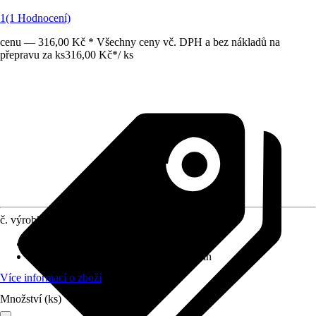
1
(1 Hodnocení)
cenu — 316,00 Kč * Všechny ceny vč. DPH a bez nákladů na
přepravu za ks
316,00 Kč
*
/
ks
č. výrobku
8339132
Provedení
:
Hydrofyty
Botanický název
:
Anubias nana auf Stein
Více informací o zboží
Množství (ks)