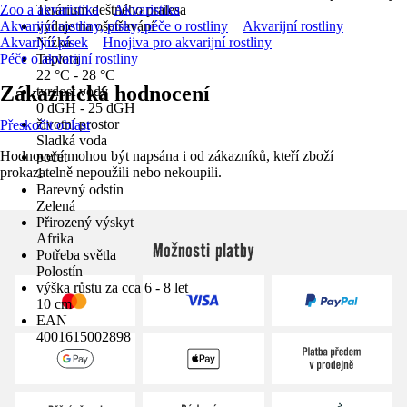
Zoo a akvaristika
Terárium deštného pralesa
Akvaristika
Akvarijní rostliny, písky, péče o rostliny
výdaje na ošetřování
Akvarijní rostliny
Akvarijní písek
Nízká
Hnojiva pro akvarijní rostliny
Péče o akvarijní rostliny
Teplota
22 °C - 28 °C
Zákaznická hodnocení
tvrdost vody
0 dGH - 25 dGH
životní prostor
Přeskočit oblast
Sladká voda
Hodnocení mohou být napsána i od zákazníků, kteří zboží
počet
prokazatelně nepoužili nebo nekoupili.
1
Barevný odstín
Zelená
Přirozený výskyt
Afrika
Možnosti platby
Potřeba světla
Polostín
výška růstu za cca 6 - 8 let
10 cm
EAN
4001615002898