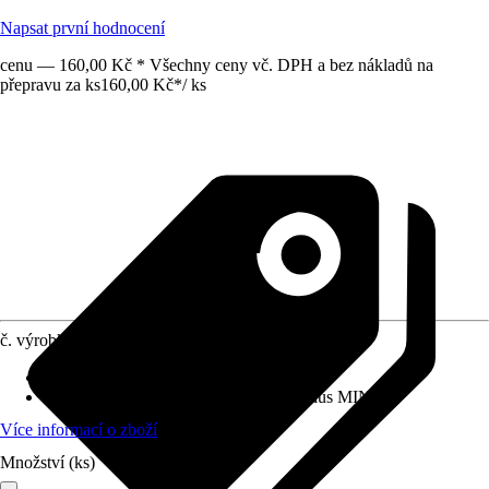
Napsat první hodnocení
cenu — 160,00 Kč * Všechny ceny vč. DPH a bez nákladů na
přepravu za ks
160,00 Kč
*
/
ks
č. výrobku
8339216
Provedení
:
Hydrofyty
Botanický název
:
Echinodorus cordifolius MINI
Více informací o zboží
Množství (ks)