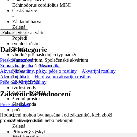
Echinodorus cordifolius MINI
Český název
-
Základní barva
Zelená
poloha v akváriu
Zobrazit více
Popředí
rychlost růstu
Další kategorie
Pomalu
vhodné pro následující typ nádrže
Přeskočit seznam
Nano akvárium, Společenské akvárium
Zoo a akvaristika
výdaje na ošetřování
Akvaristika
Akvarijní rostliny, písky, péče o rostliny
Nízká
Akvarijní rostliny
Akvarijní písek
Teplota
Hnojiva pro akvarijní rostliny
Péče o akvarijní rostliny
22 °C - 28 °C
tvrdost vody
Zákaznická hodnocení
0 dGH - 20 dGH
životní prostor
Sladká voda
Přeskočit oblast
počet
Hodnocení mohou být napsána i od zákazníků, kteří zboží
1
prokazatelně nepoužili nebo nekoupili.
Barevný odstín
Zelená
Přirozený výskyt