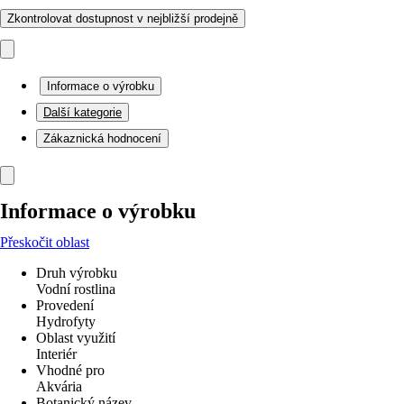
Zkontrolovat dostupnost v nejbližší prodejně
Informace o výrobku
Další kategorie
Zákaznická hodnocení
Informace o výrobku
Přeskočit oblast
Druh výrobku
Vodní rostlina
Provedení
Hydrofyty
Oblast využití
Interiér
Vhodné pro
Akvária
Botanický název