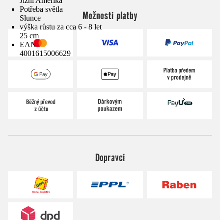
Jižní Amerika
Potřeba světla
Možnosti platby
Slunce
výška růstu za cca 6 - 8 let
25 cm
EAN
4001615006629
Dopravci