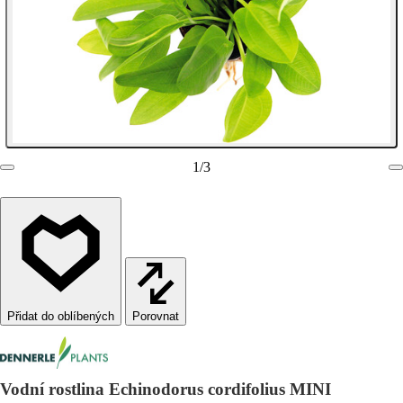
1
/
3
Porovnat
Vodní rostlina Echinodorus cordifolius MINI