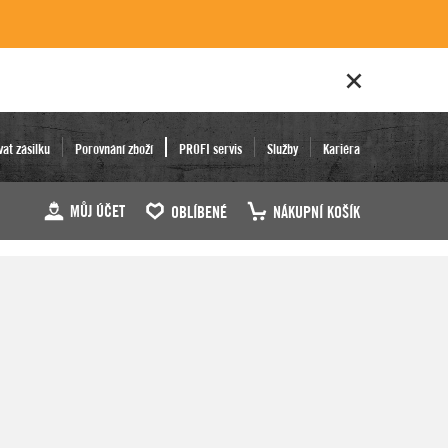
vat zásilku
Porovnání zboží
PROFI servis
Služby
Kariéra
MŮJ ÚČET
OBLÍBENÉ
NÁKUPNÍ KOŠÍK