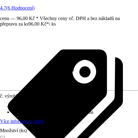
4.7
(6 Hodnocení)
cenu — 96,00 Kč * Všechny ceny vč. DPH a bez nákladů na
přepravu za ks
96,00 Kč
*
/
ks
č. výrobku
8339223
Provedení
:
Hydrofyty
Botanický název
:
Hygrophila polysperma
Více informací o zboží
Množství (ks)