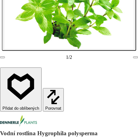
1
/
2
Porovnat
Vodní rostlina Hygrophila polysperma