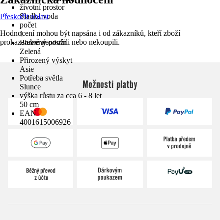
životní prostor
Sladká voda
Přeskočit oblast
počet
Hodnocení mohou být napsána i od zákazníků, kteří zboží
1
prokazatelně nepoužili nebo nekoupili.
Barevný odstín
Zelená
Přirozený výskyt
Asie
Potřeba světla
Možnosti platby
Slunce
výška růstu za cca 6 - 8 let
50 cm
EAN
4001615006926