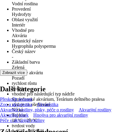
Vodní rostlina
Provedení
Hydrofyty
Oblast využití
Interiér
Vhodné pro
Akvária
Botanický název
Hygrophila polysperma
Český název
-
Základní barva
Zelená
poloha v akváriu
Zobrazit více
Pozadí
rychlost růstu
Další kategorie
Rychle
vhodné pro následující typ nádrže
Přeskočit seznam
Společenské akvárium, Terárium deštného pralesa
Zoo a akvaristika
výdaje na ošetřování
Akvaristika
Akvarijní rostliny, písky, péče o rostliny
Nízká
Akvarijní rostliny
Akvarijní písek
Teplota
Hnojiva pro akvarijní rostliny
Péče o akvarijní rostliny
18 °C - 28 °C
tvrdost vody
Zákaznická hodnocení
0 dGH - 20 dGH